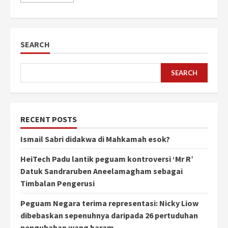
SEARCH
SEARCH
RECENT POSTS
Ismail Sabri didakwa di Mahkamah esok?
HeiTech Padu lantik peguam kontroversi ‘Mr R’
Datuk Sandraruben Aneelamagham sebagai
Timbalan Pengerusi
Peguam Negara terima representasi: Nicky Liow
dibebaskan sepenuhnya daripada 26 pertuduhan
pengubahan wang haram