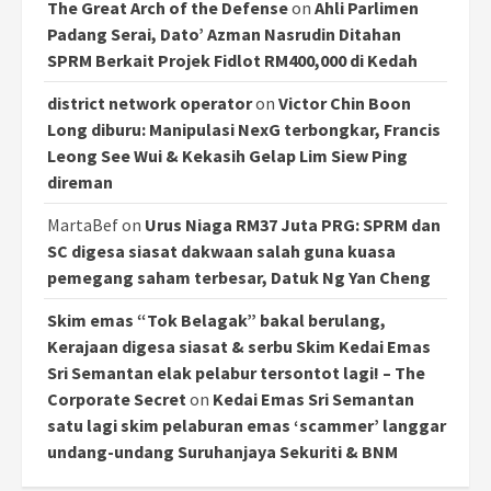
The Great Arch of the Defense
on
Ahli Parlimen
Padang Serai, Dato’ Azman Nasrudin Ditahan
SPRM Berkait Projek Fidlot RM400,000 di Kedah
district network operator
on
Victor Chin Boon
Long diburu: Manipulasi NexG terbongkar, Francis
Leong See Wui & Kekasih Gelap Lim Siew Ping
direman
MartaBef
on
Urus Niaga RM37 Juta PRG: SPRM dan
SC digesa siasat dakwaan salah guna kuasa
pemegang saham terbesar, Datuk Ng Yan Cheng
Skim emas “Tok Belagak” bakal berulang,
Kerajaan digesa siasat & serbu Skim Kedai Emas
Sri Semantan elak pelabur tersontot lagi! – The
Corporate Secret
on
Kedai Emas Sri Semantan
satu lagi skim pelaburan emas ‘scammer’ langgar
undang-undang Suruhanjaya Sekuriti & BNM