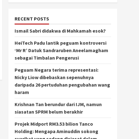
RECENT POSTS
Ismail Sabri didakwa di Mahkamah esok?
HeiTech Padu lantik peguam kontroversi
‘Mr R’ Datuk Sandraruben Aneelamagham
sebagai Timbalan Pengerusi
Peguam Negara terima representasi:
Nicky Liow dibebaskan sepenuhnya
daripada 26 pertuduhan pengubahan wang
haram
Krishnan Tan berundur dari IJM, namun
siasatan SPRM belum berakhir
Projek Midport RM3.53 bilion Tanco
Holding: Mengapa Aminuddin sokong
syarikat yang sedang disiasat dalam