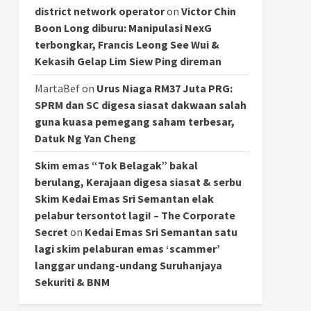
district network operator
on
Victor Chin
Boon Long diburu: Manipulasi NexG
terbongkar, Francis Leong See Wui &
Kekasih Gelap Lim Siew Ping direman
MartaBef
on
Urus Niaga RM37 Juta PRG:
SPRM dan SC digesa siasat dakwaan salah
guna kuasa pemegang saham terbesar,
Datuk Ng Yan Cheng
Skim emas “Tok Belagak” bakal
berulang, Kerajaan digesa siasat & serbu
Skim Kedai Emas Sri Semantan elak
pelabur tersontot lagi! – The Corporate
Secret
on
Kedai Emas Sri Semantan satu
lagi skim pelaburan emas ‘scammer’
langgar undang-undang Suruhanjaya
Sekuriti & BNM