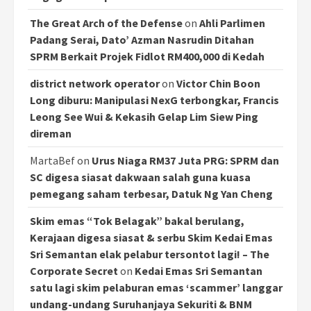
The Great Arch of the Defense
on
Ahli Parlimen
Padang Serai, Dato’ Azman Nasrudin Ditahan
SPRM Berkait Projek Fidlot RM400,000 di Kedah
district network operator
on
Victor Chin Boon
Long diburu: Manipulasi NexG terbongkar, Francis
Leong See Wui & Kekasih Gelap Lim Siew Ping
direman
MartaBef
on
Urus Niaga RM37 Juta PRG: SPRM dan
SC digesa siasat dakwaan salah guna kuasa
pemegang saham terbesar, Datuk Ng Yan Cheng
Skim emas “Tok Belagak” bakal berulang,
Kerajaan digesa siasat & serbu Skim Kedai Emas
Sri Semantan elak pelabur tersontot lagi! – The
Corporate Secret
on
Kedai Emas Sri Semantan
satu lagi skim pelaburan emas ‘scammer’ langgar
undang-undang Suruhanjaya Sekuriti & BNM