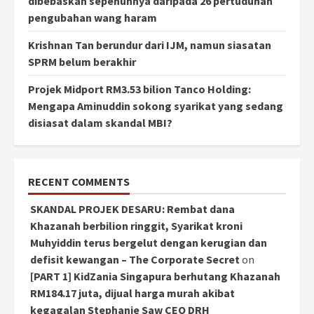
dibebaskan sepenuhnya daripada 26 pertuduhan
pengubahan wang haram
Krishnan Tan berundur dari IJM, namun siasatan
SPRM belum berakhir
Projek Midport RM3.53 bilion Tanco Holding:
Mengapa Aminuddin sokong syarikat yang sedang
disiasat dalam skandal MBI?
RECENT COMMENTS
SKANDAL PROJEK DESARU: Rembat dana
Khazanah berbilion ringgit, Syarikat kroni
Muhyiddin terus bergelut dengan kerugian dan
defisit kewangan – The Corporate Secret
on
[PART 1] KidZania Singapura berhutang Khazanah
RM184.17 juta, dijual harga murah akibat
kegagalan Stephanie Saw CEO DRH