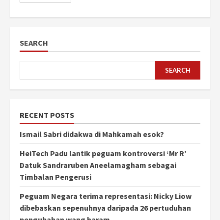
SEARCH
SEARCH
RECENT POSTS
Ismail Sabri didakwa di Mahkamah esok?
HeiTech Padu lantik peguam kontroversi ‘Mr R’
Datuk Sandraruben Aneelamagham sebagai
Timbalan Pengerusi
Peguam Negara terima representasi: Nicky Liow
dibebaskan sepenuhnya daripada 26 pertuduhan
pengubahan wang haram