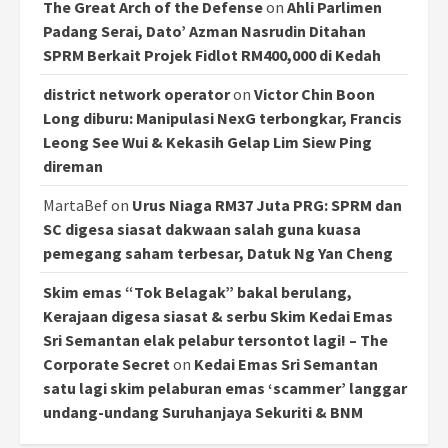
The Great Arch of the Defense
on
Ahli Parlimen
Padang Serai, Dato’ Azman Nasrudin Ditahan
SPRM Berkait Projek Fidlot RM400,000 di Kedah
district network operator
on
Victor Chin Boon
Long diburu: Manipulasi NexG terbongkar, Francis
Leong See Wui & Kekasih Gelap Lim Siew Ping
direman
MartaBef
on
Urus Niaga RM37 Juta PRG: SPRM dan
SC digesa siasat dakwaan salah guna kuasa
pemegang saham terbesar, Datuk Ng Yan Cheng
Skim emas “Tok Belagak” bakal berulang,
Kerajaan digesa siasat & serbu Skim Kedai Emas
Sri Semantan elak pelabur tersontot lagi! – The
Corporate Secret
on
Kedai Emas Sri Semantan
satu lagi skim pelaburan emas ‘scammer’ langgar
undang-undang Suruhanjaya Sekuriti & BNM