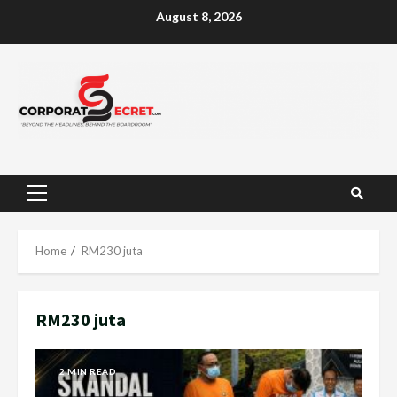
Skip
August 8, 2026
to
content
Primary
Menu
Home
RM230 juta
RM230 juta
2 MIN READ