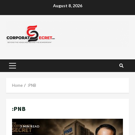
Skip
August 8, 2026
to
content
Primary
Menu
Home
:PNB
:PNB
3 MIN READ