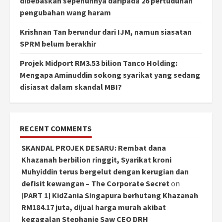
dibebaskan sepenuhnya daripada 26 pertuduhan
pengubahan wang haram
Krishnan Tan berundur dari IJM, namun siasatan
SPRM belum berakhir
Projek Midport RM3.53 bilion Tanco Holding:
Mengapa Aminuddin sokong syarikat yang sedang
disiasat dalam skandal MBI?
RECENT COMMENTS
SKANDAL PROJEK DESARU: Rembat dana
Khazanah berbilion ringgit, Syarikat kroni
Muhyiddin terus bergelut dengan kerugian dan
defisit kewangan – The Corporate Secret
on
[PART 1] KidZania Singapura berhutang Khazanah
RM184.17 juta, dijual harga murah akibat
kegagalan Stephanie Saw CEO DRH