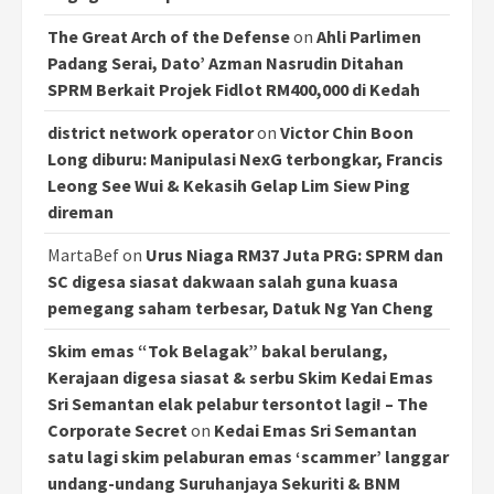
The Great Arch of the Defense
on
Ahli Parlimen
Padang Serai, Dato’ Azman Nasrudin Ditahan
SPRM Berkait Projek Fidlot RM400,000 di Kedah
district network operator
on
Victor Chin Boon
Long diburu: Manipulasi NexG terbongkar, Francis
Leong See Wui & Kekasih Gelap Lim Siew Ping
direman
MartaBef
on
Urus Niaga RM37 Juta PRG: SPRM dan
SC digesa siasat dakwaan salah guna kuasa
pemegang saham terbesar, Datuk Ng Yan Cheng
Skim emas “Tok Belagak” bakal berulang,
Kerajaan digesa siasat & serbu Skim Kedai Emas
Sri Semantan elak pelabur tersontot lagi! – The
Corporate Secret
on
Kedai Emas Sri Semantan
satu lagi skim pelaburan emas ‘scammer’ langgar
undang-undang Suruhanjaya Sekuriti & BNM