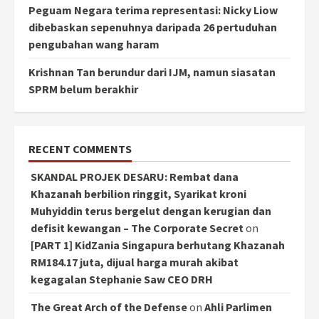
Peguam Negara terima representasi: Nicky Liow
dibebaskan sepenuhnya daripada 26 pertuduhan
pengubahan wang haram
Krishnan Tan berundur dari IJM, namun siasatan
SPRM belum berakhir
RECENT COMMENTS
SKANDAL PROJEK DESARU: Rembat dana
Khazanah berbilion ringgit, Syarikat kroni
Muhyiddin terus bergelut dengan kerugian dan
defisit kewangan – The Corporate Secret
on
[PART 1] KidZania Singapura berhutang Khazanah
RM184.17 juta, dijual harga murah akibat
kegagalan Stephanie Saw CEO DRH
The Great Arch of the Defense
on
Ahli Parlimen