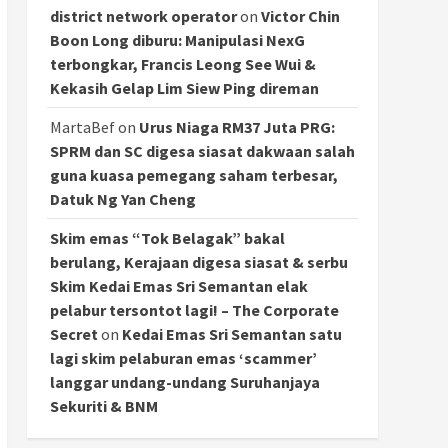
district network operator
on
Victor Chin
Boon Long diburu: Manipulasi NexG
terbongkar, Francis Leong See Wui &
Kekasih Gelap Lim Siew Ping direman
MartaBef
on
Urus Niaga RM37 Juta PRG:
SPRM dan SC digesa siasat dakwaan salah
guna kuasa pemegang saham terbesar,
Datuk Ng Yan Cheng
Skim emas “Tok Belagak” bakal
berulang, Kerajaan digesa siasat & serbu
Skim Kedai Emas Sri Semantan elak
pelabur tersontot lagi! – The Corporate
Secret
on
Kedai Emas Sri Semantan satu
lagi skim pelaburan emas ‘scammer’
langgar undang-undang Suruhanjaya
Sekuriti & BNM