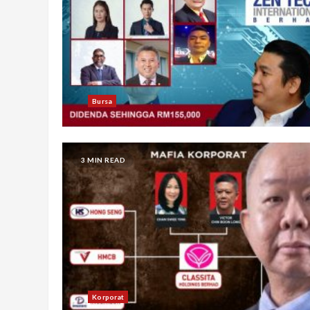
Bursa
3 MIN READ
Korporat