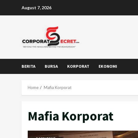
Skip
August 7, 2026
to
content
BERITA
BURSA
KORPORAT
EKONOMI
Home
Mafia Korporat
Mafia Korporat