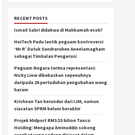
RECENT POSTS
Ismail Sabri didakwa di Mahkamah esok?
HeiTech Padu lantik peguam kontroversi
‘Mr R’ Datuk Sandraruben Aneelamagham
sebagai Timbalan Pengerusi
Peguam Negara terima representasi:
Nicky Liow dibebaskan sepenuhnya
daripada 26 pertuduhan pengubahan wang
haram
Krishnan Tan berundur dari IJM, namun
siasatan SPRM belum berakhir
Projek Midport RM3.53 bilion Tanco
Holding: Mengapa Aminuddin sokong
syarikat yang sedang disiasat dalam