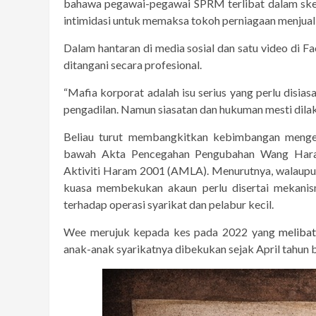
bahawa pegawai-pegawai SPRM terlibat dalam ske
intimidasi untuk memaksa tokoh perniagaan menjua
Dalam hantaran di media sosial dan satu video di 
ditangani secara profesional.
“Mafia korporat adalah isu serius yang perlu disias
pengadilan. Namun siasatan dan hukuman mesti dilaks
Beliau turut membangkitkan kebimbangan mengen
bawah Akta Pencegahan Pengubahan Wang Hara
Aktiviti Haram 2001 (AMLA). Menurutnya, walaupu
kuasa membekukan akaun perlu disertai mekanis
terhadap operasi syarikat dan pelabur kecil.
Wee merujuk kepada kes pada 2022 yang
meliba
anak-anak syarikatnya dibekukan sejak April tahun 