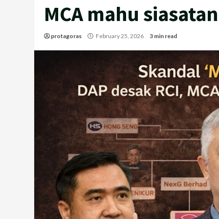
MCA mahu siasata
protagoras
February 25, 2026
3 min read