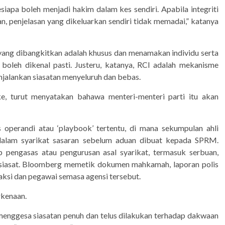
iapa boleh menjadi hakim dalam kes sendiri. Apabila integriti
, penjelasan yang dikeluarkan sendiri tidak memadai,” katanya
 yang dibangkitkan adalah khusus dan menamakan individu serta
 boleh dikenal pasti. Justeru, katanya, RCI adalah mekanisme
njalankan siasatan menyeluruh dan bebas.
e, turut menyatakan bahawa menteri-menteri parti itu akan
erandi atau ‘playbook’ tertentu, di mana sekumpulan ahli
alam syarikat sasaran sebelum aduan dibuat kepada SPRM.
ap pengasas atau pengurusan asal syarikat, termasuk serbuan,
siasat. Bloomberg memetik dokumen mahkamah, laporan polis
saksi dan pegawai semasa agensi tersebut.
kenaan.
menggesa siasatan penuh dan telus dilakukan terhadap dakwaan