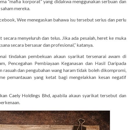
ma “mafia korporat” yang didakwa menggunakan serbuan dan
l saham mereka.
Facebook, Wee menegaskan bahawa isu tersebut serius dan perlu
at secara menyeluruh dan telus. Jika ada pesalah, heret ke muka
ana secara bersasar dan profesional,” katanya.
ai tindakan pembekuan akaun syarikat tersenarai awam di
m, Pencegahan Pembiayaan Keganasan dan Hasil Daripada
n rasuah dan pengubahan wang haram tidak boleh dikompromi,
me pemantauan yang ketat bagi mengelakkan kesan negatif
tkan Caely Holdings Bhd,
apabila akaun syarikat tersebut dan
berkenaan.