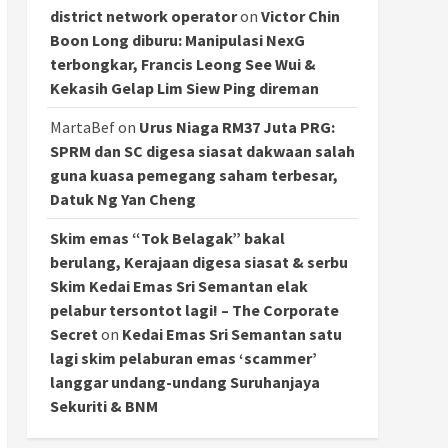
district network operator
on
Victor Chin
Boon Long diburu: Manipulasi NexG
terbongkar, Francis Leong See Wui &
Kekasih Gelap Lim Siew Ping direman
MartaBef
on
Urus Niaga RM37 Juta PRG:
SPRM dan SC digesa siasat dakwaan salah
guna kuasa pemegang saham terbesar,
Datuk Ng Yan Cheng
Skim emas “Tok Belagak” bakal
berulang, Kerajaan digesa siasat & serbu
Skim Kedai Emas Sri Semantan elak
pelabur tersontot lagi! – The Corporate
Secret
on
Kedai Emas Sri Semantan satu
lagi skim pelaburan emas ‘scammer’
langgar undang-undang Suruhanjaya
Sekuriti & BNM