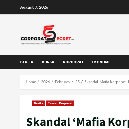
Skip
August 7, 2026
to
content
BERITA
BURSA
KORPORAT
EKONOMI
Home
2026
February
25
Skandal ‘Mafia Korporat’
Berita
Rasuah Korporat
Skandal ‘Mafia Kor