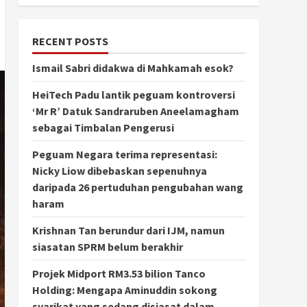
RECENT POSTS
Ismail Sabri didakwa di Mahkamah esok?
HeiTech Padu lantik peguam kontroversi
‘Mr R’ Datuk Sandraruben Aneelamagham
sebagai Timbalan Pengerusi
Peguam Negara terima representasi:
Nicky Liow dibebaskan sepenuhnya
daripada 26 pertuduhan pengubahan wang
haram
Krishnan Tan berundur dari IJM, namun
siasatan SPRM belum berakhir
Projek Midport RM3.53 bilion Tanco
Holding: Mengapa Aminuddin sokong
syarikat yang sedang disiasat dalam