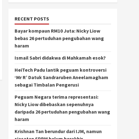
RECENT POSTS
Bayar kompaun RM10 Juta: Nicky Liow
bebas 26 pertuduhan pengubahan wang
haram
Ismail Sabri didakwa di Mahkamah esok?
HeiTech Padu lantik peguam kontroversi
‘Mr R’ Datuk Sandraruben Aneelamagham
sebagai Timbalan Pengerusi
Peguam Negara terima representasi:
Nicky Liow dibebaskan sepenuhnya
daripada 26 pertuduhan pengubahan wang
haram
Krishnan Tan berundur dari IJM, namun
siasatan SPRM belum berakhir