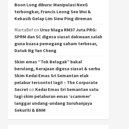
Boon Long diburu: Manipulasi NexG
terbongkar, Francis Leong See Wui &
Kekasih Gelap Lim Siew Ping direman
MartaBef
on
Urus Niaga RM37 Juta PRG:
SPRM dan SC digesa siasat dakwaan salah
guna kuasa pemegang saham terbesar,
Datuk Ng Yan Cheng
Skim emas “Tok Belagak” bakal
berulang, Kerajaan digesa siasat & serbu
Skim Kedai Emas Sri Semantan elak
pelabur tersontot lagi! – The Corporate
Secret
on
Kedai Emas Sri Semantan satu
lagi skim pelaburan emas ‘scammer’
langgar undang-undang Suruhanjaya
Sekuriti & BNM