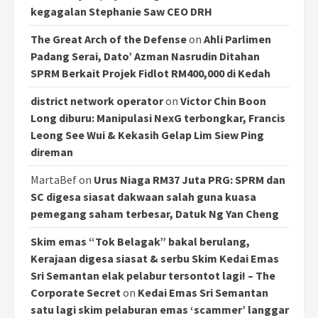
kegagalan Stephanie Saw CEO DRH
The Great Arch of the Defense
on
Ahli Parlimen
Padang Serai, Dato’ Azman Nasrudin Ditahan
SPRM Berkait Projek Fidlot RM400,000 di Kedah
district network operator
on
Victor Chin Boon
Long diburu: Manipulasi NexG terbongkar, Francis
Leong See Wui & Kekasih Gelap Lim Siew Ping
direman
MartaBef
on
Urus Niaga RM37 Juta PRG: SPRM dan
SC digesa siasat dakwaan salah guna kuasa
pemegang saham terbesar, Datuk Ng Yan Cheng
Skim emas “Tok Belagak” bakal berulang,
Kerajaan digesa siasat & serbu Skim Kedai Emas
Sri Semantan elak pelabur tersontot lagi! – The
Corporate Secret
on
Kedai Emas Sri Semantan
satu lagi skim pelaburan emas ‘scammer’ langgar