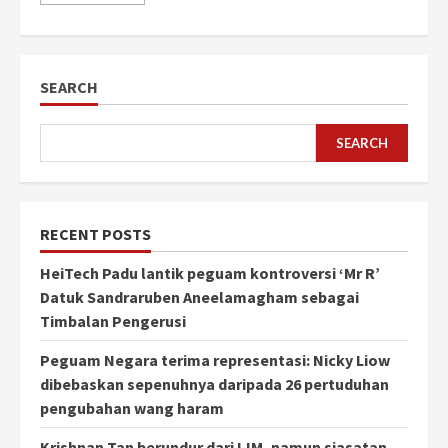
SEARCH
SEARCH
RECENT POSTS
HeiTech Padu lantik peguam kontroversi ‘Mr R’
Datuk Sandraruben Aneelamagham sebagai
Timbalan Pengerusi
Peguam Negara terima representasi: Nicky Liow
dibebaskan sepenuhnya daripada 26 pertuduhan
pengubahan wang haram
Krishnan Tan berundur dari IJM, namun siasatan