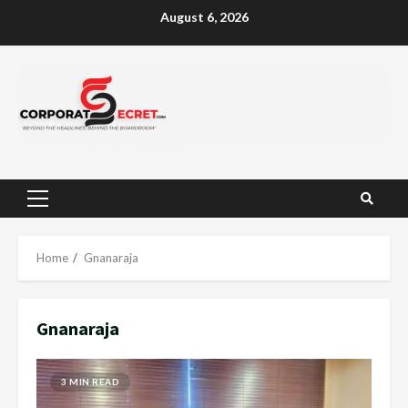
Skip
August 6, 2026
to
content
Primary
Menu
Home
Gnanaraja
Gnanaraja
3 MIN READ