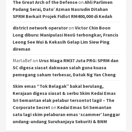
The Great Arch of the Defense
on
Ahli Parlimen
Padang Serai, Dato’ Azman Nasrudin Ditahan
SPRM Berkait Projek Fidlot RM400,000 di Kedah
district network operator
on
Victor Chin Boon
Long diburu: Manipulasi NexG terbongkar, Francis
Leong See Wui & Kekasih Gelap Lim Siew Ping
direman
MartaBef
on
Urus Niaga RM37 Juta PRG: SPRM dan
SC digesa siasat dakwaan salah guna kuasa
pemegang saham terbesar, Datuk Ng Yan Cheng
Skim emas “Tok Belagak” bakal berulang,
Kerajaan digesa siasat & serbu Skim Kedai Emas
Sri Semantan elak pelabur tersontot lagi! – The
Corporate Secret
on
Kedai Emas Sri Semantan
satu lagi skim pelaburan emas ‘scammer’ langgar
undang-undang Suruhanjaya Sekuriti & BNM