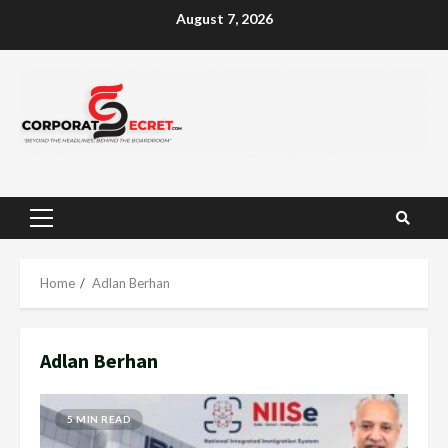
Skip
August 7, 2026
to
content
Primary
Menu
Home
Adlan Berhan
Adlan Berhan
5 MIN READ