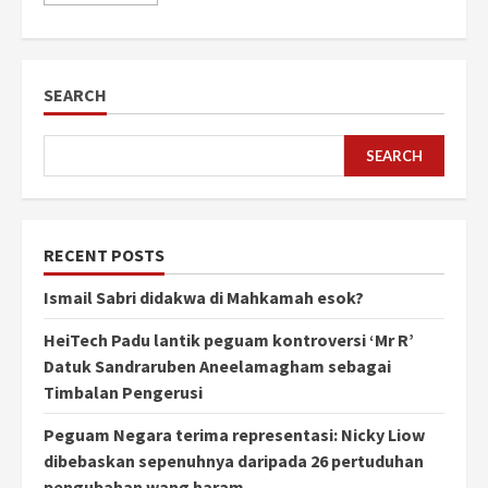
SEARCH
SEARCH
RECENT POSTS
Ismail Sabri didakwa di Mahkamah esok?
HeiTech Padu lantik peguam kontroversi ‘Mr R’
Datuk Sandraruben Aneelamagham sebagai
Timbalan Pengerusi
Peguam Negara terima representasi: Nicky Liow
dibebaskan sepenuhnya daripada 26 pertuduhan
pengubahan wang haram