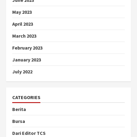
May 2023
April 2023
March 2023
February 2023
January 2023
July 2022
CATEGORIES
Berita
Bursa
Dari Editor TCS