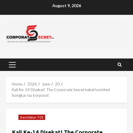
Skip
August 9, 2026
to
content
Primary
Menu
Home
2026
June
20
Kali Ke-14 Disekat! The Corporate Secret kekal komited
bongkar isu korporat
Dari Editor TCS
Kali Ke-14 Disekat! The Corporate