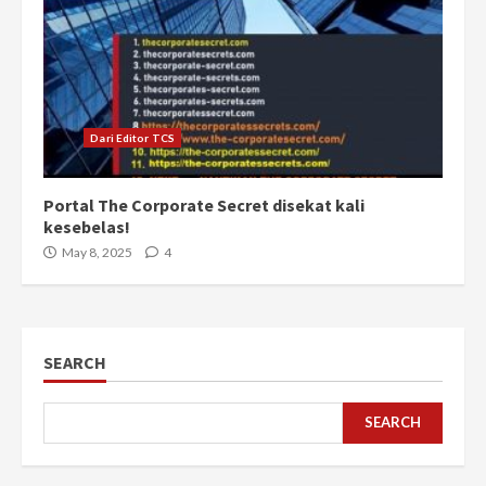
Dari Editor TCS
Portal The Corporate Secret disekat kali
kesebelas!
May 8, 2025
4
SEARCH
SEARCH