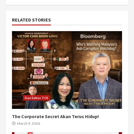
RELATED STORIES
Dari Editor TCS
The Corporate Secret Akan Terus Hidup!
March 9, 2026