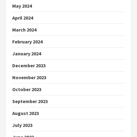
May 2024
April 2024
March 2024
February 2024
January 2024
December 2023
November 2023
October 2023
September 2023
August 2023
July 2023
June 2023