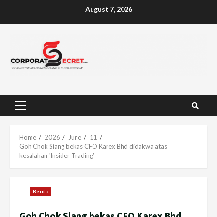
Skip
August 7, 2026
to
content
Primary
Menu
Home
2026
June
11
Goh Chok Siang bekas CFO Karex Bhd didakwa atas
kesalahan ‘Insider Trading’
Berita
Goh Chok Siang bekas CFO Karex Bhd