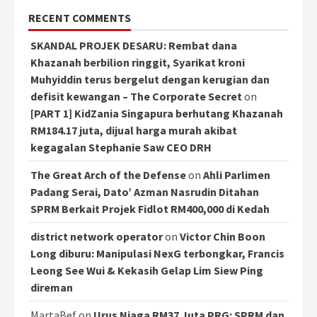
RECENT COMMENTS
SKANDAL PROJEK DESARU: Rembat dana
Khazanah berbilion ringgit, Syarikat kroni
Muhyiddin terus bergelut dengan kerugian dan
defisit kewangan – The Corporate Secret
on
[PART 1] KidZania Singapura berhutang Khazanah
RM184.17 juta, dijual harga murah akibat
kegagalan Stephanie Saw CEO DRH
The Great Arch of the Defense
on
Ahli Parlimen
Padang Serai, Dato’ Azman Nasrudin Ditahan
SPRM Berkait Projek Fidlot RM400,000 di Kedah
district network operator
on
Victor Chin Boon
Long diburu: Manipulasi NexG terbongkar, Francis
Leong See Wui & Kekasih Gelap Lim Siew Ping
direman
MartaBef
on
Urus Niaga RM37 Juta PRG: SPRM dan