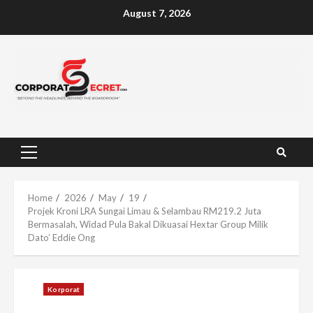
Skip
August 7, 2026
to
content
Primary
Menu
Home
2026
May
19
Projek Kroni LRA Sungai Limau & Selambau RM219.2 Juta
Bermasalah, Widad Pula Bakal Dikuasai Hextar Group Milik
Dato’ Eddie Ong
Korporat