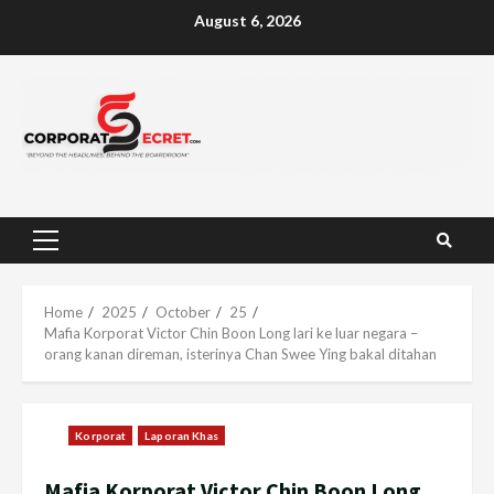
Skip
August 6, 2026
to
content
Primary
Menu
Home
2025
October
25
Mafia Korporat Victor Chin Boon Long lari ke luar negara –
orang kanan direman, isterinya Chan Swee Ying bakal ditahan
Korporat
Laporan Khas
Mafia Korporat Victor Chin Boon Long