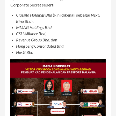
Corporate Secret seperti;
Classita Holdings Bhd
(kini dikenali sebagai
NexG
Bina Bhd
),
MMAG Holdings Bhd
,
CSH Alliance Bhd
,
Revenue Group Bhd
, dan
Hong Seng Consolidated Bhd
.
NexG Bhd