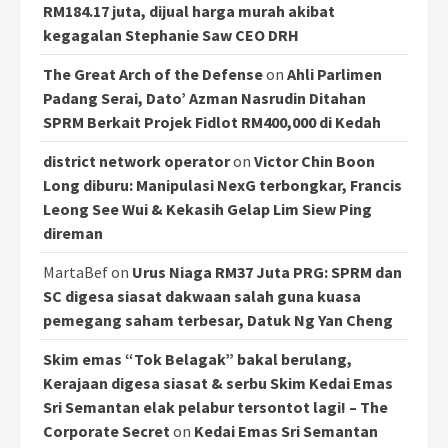
RM184.17 juta, dijual harga murah akibat
kegagalan Stephanie Saw CEO DRH
The Great Arch of the Defense
on
Ahli Parlimen
Padang Serai, Dato’ Azman Nasrudin Ditahan
SPRM Berkait Projek Fidlot RM400,000 di Kedah
district network operator
on
Victor Chin Boon
Long diburu: Manipulasi NexG terbongkar, Francis
Leong See Wui & Kekasih Gelap Lim Siew Ping
direman
MartaBef
on
Urus Niaga RM37 Juta PRG: SPRM dan
SC digesa siasat dakwaan salah guna kuasa
pemegang saham terbesar, Datuk Ng Yan Cheng
Skim emas “Tok Belagak” bakal berulang,
Kerajaan digesa siasat & serbu Skim Kedai Emas
Sri Semantan elak pelabur tersontot lagi! – The
Corporate Secret
on
Kedai Emas Sri Semantan