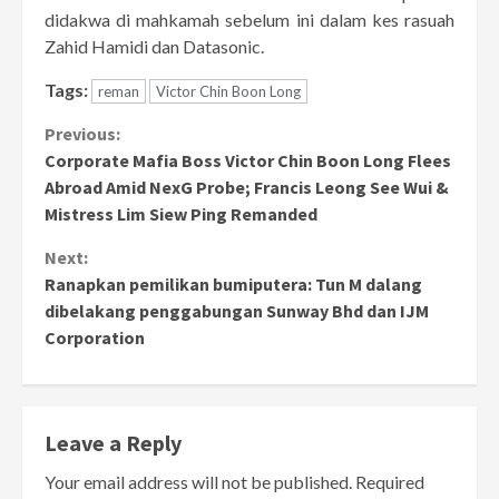
didakwa di mahkamah sebelum ini dalam kes rasuah
Zahid Hamidi dan Datasonic.
Tags:
reman
Victor Chin Boon Long
Continue
Previous:
Corporate Mafia Boss Victor Chin Boon Long Flees
Reading
Abroad Amid NexG Probe; Francis Leong See Wui &
Mistress Lim Siew Ping Remanded
Next:
Ranapkan pemilikan bumiputera: Tun M dalang
dibelakang penggabungan Sunway Bhd dan IJM
Corporation
Leave a Reply
Your email address will not be published.
Required