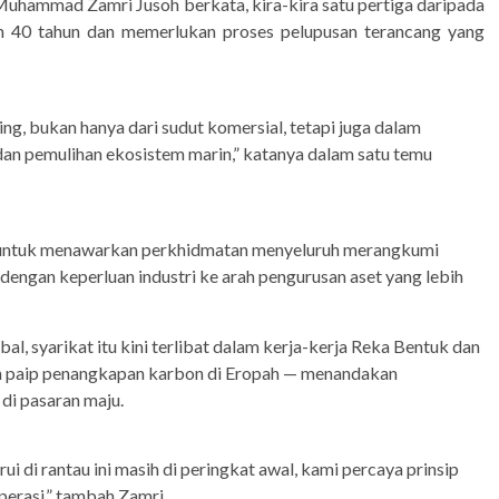
uhammad Zamri Jusoh berkata, kira-kira satu pertiga daripada
bih 40 tahun dan memerlukan proses pelupusan terancang yang
g, bukan hanya dari sudut komersial, tetapi juga dalam
n pemulihan ekosistem marin,” katanya dalam satu temu
untuk menawarkan perkhidmatan menyeluruh merangkumi
 dengan keperluan industri ke arah pengurusan aset yang lebih
bal, syarikat itu kini terlibat dalam kerja-kerja Reka Bentuk dan
n paip penangkapan karbon di Eropah — menandakan
di pasaran maju.
di rantau ini masih di peringkat awal, kami percaya prinsip
perasi,” tambah Zamri.