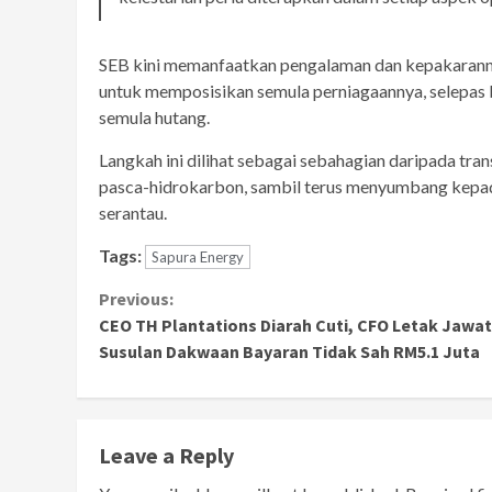
SEB kini memanfaatkan pengalaman dan kepakarannya
untuk memposisikan semula perniagaannya, selepas
semula hutang.
Langkah ini dilihat sebagai sebahagian daripada tra
pasca-hidrokarbon, sambil terus menyumbang kepada
serantau.
Tags:
Sapura Energy
Continue
Previous:
CEO TH Plantations Diarah Cuti, CFO Letak Jawa
Reading
Susulan Dakwaan Bayaran Tidak Sah RM5.1 Juta
Leave a Reply