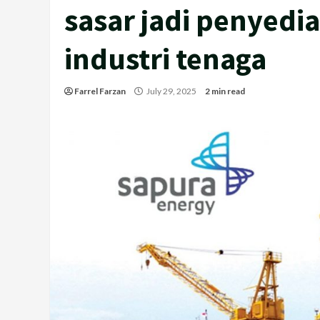
sasar jadi penyedi
industri tenaga
Farrel Farzan
July 29, 2025
2 min read