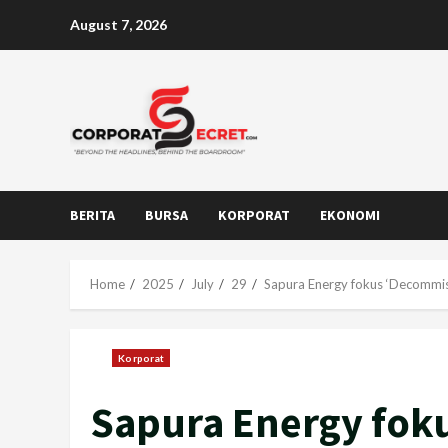
Skip
August 7, 2026
to
content
BERITA
BURSA
KORPORAT
EKONOMI
Home
2025
July
29
Sapura Energy fokus ‘Decommissi
Korporat
Sapura Energy fok