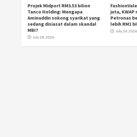
Projek Midport RM3.53 bilion
FashionVale
Tanco Holding: Mengapa
juta, KWAP r
Aminuddin sokong syarikat yang
Petronas be
sedang disiasat dalam skandal
lebih RM1 bi
MBI?
July 24, 2026
July 28, 2026