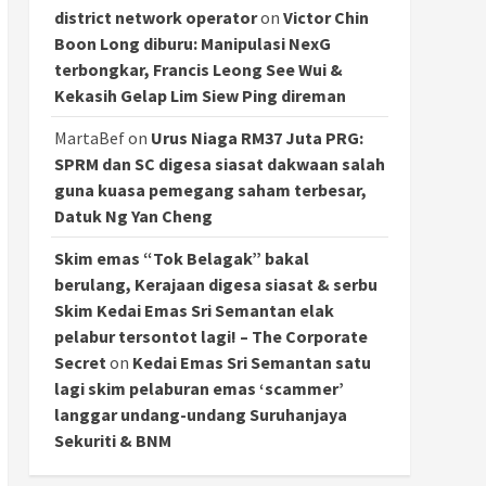
district network operator
on
Victor Chin
Boon Long diburu: Manipulasi NexG
terbongkar, Francis Leong See Wui &
Kekasih Gelap Lim Siew Ping direman
MartaBef
on
Urus Niaga RM37 Juta PRG:
SPRM dan SC digesa siasat dakwaan salah
guna kuasa pemegang saham terbesar,
Datuk Ng Yan Cheng
Skim emas “Tok Belagak” bakal
berulang, Kerajaan digesa siasat & serbu
Skim Kedai Emas Sri Semantan elak
pelabur tersontot lagi! – The Corporate
Secret
on
Kedai Emas Sri Semantan satu
lagi skim pelaburan emas ‘scammer’
langgar undang-undang Suruhanjaya
Sekuriti & BNM