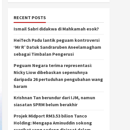
RECENT POSTS
Ismail Sabri didakwa di Mahkamah esok?
HeiTech Padu lantik peguam kontroversi
‘Mr R’ Datuk Sandraruben Aneelamagham
sebagai Timbalan Pengerusi
Peguam Negara terima representasi:
Nicky Liow dibebaskan sepenuhnya
daripada 26 pertuduhan pengubahan wang
haram
Krishnan Tan berundur dari IJM, namun
siasatan SPRM belum berakhir
Projek Midport RM3.53 bilion Tanco
Holding: Mengapa Aminuddin sokong
syarikat yang sedang disiasat dalam