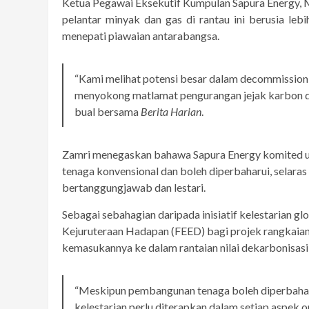
Ketua Pegawai Eksekutif Kumpulan Sapura Energy, M
pelantar minyak dan gas di rantau ini berusia le
menepati piawaian antarabangsa.
“Kami melihat potensi besar dalam decommissionin
menyokong matlamat pengurangan jejak karbon da
bual bersama
Berita Harian
.
Zamri menegaskan bahawa Sapura Energy komited 
tenaga konvensional dan boleh diperbaharui, selaras
bertanggungjawab dan lestari.
Sebagai sebahagian daripada inisiatif kelestarian glo
Kejuruteraan Hadapan (FEED) bagi projek rangkaia
kemasukannya ke dalam rantaian nilai dekarbonisasi 
“Meskipun pembangunan tenaga boleh diperbaharui 
kelestarian perlu diterapkan dalam setiap aspek o