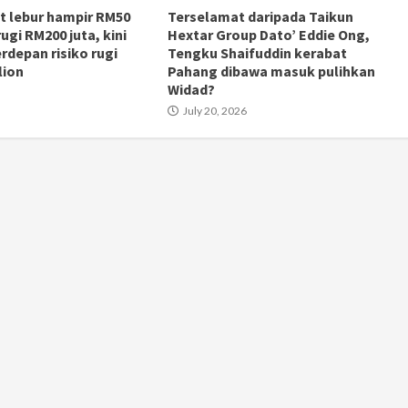
t lebur hampir RM50
Terselamat daripada Taikun
ugi RM200 juta, kini
Hextar Group Dato’ Eddie Ong,
rdepan risiko rugi
Tengku Shaifuddin kerabat
lion
Pahang dibawa masuk pulihkan
Widad?
July 20, 2026