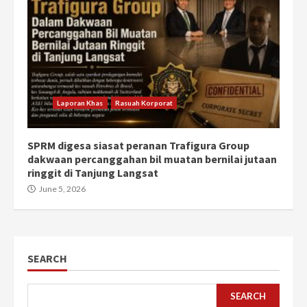
Laporan Khas
Rasuah Korporat
SPRM digesa siasat peranan Trafigura Group
dakwaan percanggahan bil muatan bernilai jutaan
ringgit di Tanjung Langsat
June 5, 2026
SEARCH
SEARCH