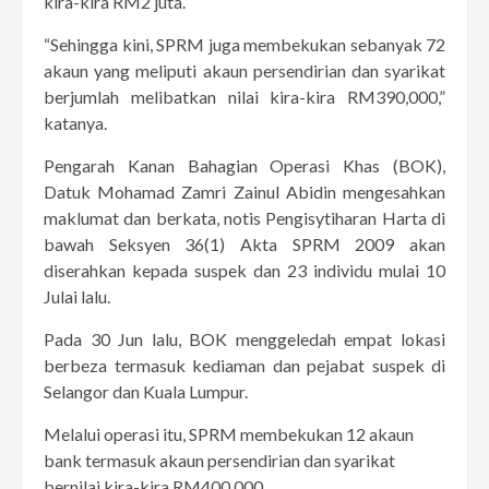
kira-kira RM2 juta.
“Sehingga kini, SPRM juga membekukan sebanyak 72
akaun yang meliputi akaun persendirian dan syarikat
berjumlah melibatkan nilai kira-kira RM390,000,”
katanya.
Pengarah Kanan Bahagian Operasi Khas (BOK),
Datuk Mohamad Zamri Zainul Abidin mengesahkan
maklumat dan berkata, notis Pengisytiharan Harta di
bawah Seksyen 36(1) Akta SPRM 2009 akan
diserahkan kepada suspek dan 23 individu mulai 10
Julai lalu.
Pada 30 Jun lalu, BOK menggeledah empat lokasi
berbeza termasuk kediaman dan pejabat suspek di
Selangor dan Kuala Lumpur.
Melalui operasi itu, SPRM membekukan 12 akaun
bank termasuk akaun persendirian dan syarikat
bernilai kira-kira RM400,000.