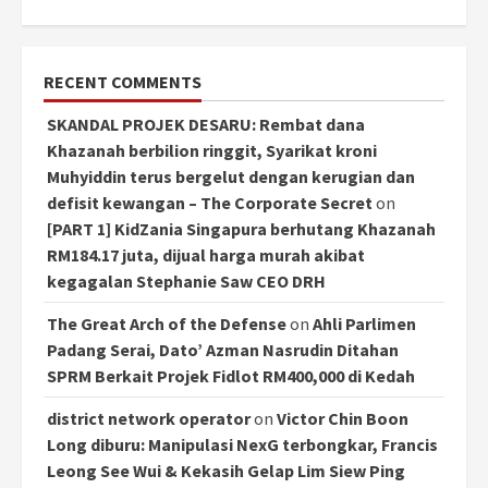
RECENT COMMENTS
SKANDAL PROJEK DESARU: Rembat dana
Khazanah berbilion ringgit, Syarikat kroni
Muhyiddin terus bergelut dengan kerugian dan
defisit kewangan – The Corporate Secret
on
[PART 1] KidZania Singapura berhutang Khazanah
RM184.17 juta, dijual harga murah akibat
kegagalan Stephanie Saw CEO DRH
The Great Arch of the Defense
on
Ahli Parlimen
Padang Serai, Dato’ Azman Nasrudin Ditahan
SPRM Berkait Projek Fidlot RM400,000 di Kedah
district network operator
on
Victor Chin Boon
Long diburu: Manipulasi NexG terbongkar, Francis
Leong See Wui & Kekasih Gelap Lim Siew Ping