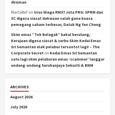
direman
MartaBef
on
Urus Niaga RM37 Juta PRG: SPRM dan
SC digesa siasat dakwaan salah guna kuasa
pemegang saham terbesar, Datuk Ng Yan Cheng
Skim emas “Tok Belagak” bakal berulang,
Kerajaan digesa siasat & serbu Skim Kedai Emas
Sri Semantan elak pelabur tersontot lagi! – The
Corporate Secret
on
Kedai Emas Sri Semantan
satu lagi skim pelaburan emas ‘scammer’ langgar
undang-undang Suruhanjaya Sekuriti & BNM
ARCHIVES
August 2026
July 2026