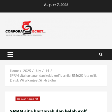
Skip
August 7, 2026
to
content
Primary
Menu
Home
2025
July
14
SPRM sita hartanah dan kelab golf bernilai RM620 juta milik
Datuk Wira Ranjeet Singh Sidhu
Rasuah Korporat
SPRM sita hartanah dan kelab golf