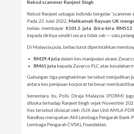
Rekod scammer Ranjeet Singh
Rekod Ranjeet sebagai individu bergelar ‘scammer e
Pada 22 Julai 2022,
Mahkamah Rayuan UK menge
beliau membayar
€101.5 juta (kira-kira RM512 
kepada dirinya sendiri secara tidak sah — satu pelan
Di Malaysia pula, beliau turut diperintahkan membay
RM29.4 juta
dalam kes manipulasi akaun Zavarc
RM61 juta
kepada Zavarco PLC atas kesalahan 
Gabungan tiga penghakiman tersebut menjadikan juml
antara kes penipuan korporat terbesar membabitkan
Sementara itu, Polis Diraja Malaysia (PDRM) jug
dibuka terhadap Ranjeet Singh sejak November 2023,
Kes tersebut disiasat oleh JSJK dan Unit AMLA PDRM
Randhay merupakan Ahli Lembaga Pengarah B
ank 
Lembaga Pengarah
CVSKL Foundation
.