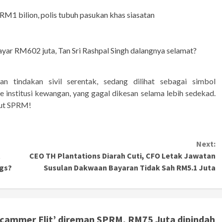
 RM1 bilion, polis tubuh pasukan khas siasatan
ar RM602 juta, Tan Sri Rashpal Singh dalangnya selamat?
n tindakan sivil serentak, sedang dilihat sebagai simbol
 institusi kewangan, yang gagal dikesan selama lebih sedekad.
lut SPRM!
Next:
t
CEO TH Plantations Diarah Cuti, CFO Letak Jawatan
ngs?
Susulan Dakwaan Bayaran Tidak Sah RM5.1 Juta
Scammer Elit’ direman SPRM, RM75 Juta dipindah