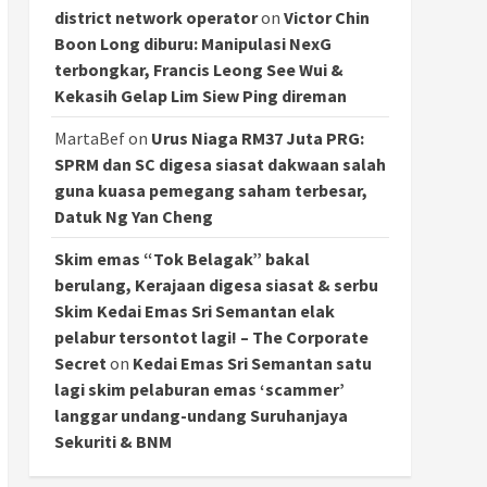
district network operator
on
Victor Chin
Boon Long diburu: Manipulasi NexG
terbongkar, Francis Leong See Wui &
Kekasih Gelap Lim Siew Ping direman
MartaBef
on
Urus Niaga RM37 Juta PRG:
SPRM dan SC digesa siasat dakwaan salah
guna kuasa pemegang saham terbesar,
Datuk Ng Yan Cheng
Skim emas “Tok Belagak” bakal
berulang, Kerajaan digesa siasat & serbu
Skim Kedai Emas Sri Semantan elak
pelabur tersontot lagi! – The Corporate
Secret
on
Kedai Emas Sri Semantan satu
lagi skim pelaburan emas ‘scammer’
langgar undang-undang Suruhanjaya
Sekuriti & BNM