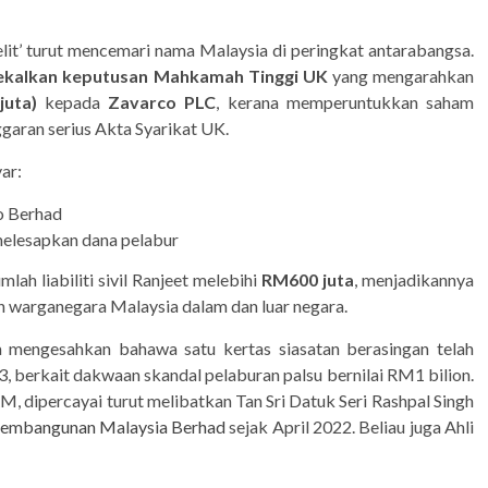
lit’ turut mencemari nama Malaysia di peringkat antarabangsa.
kalkan keputusan Mahkamah Tinggi UK
yang mengarahkan
juta)
kepada
Zavarco PLC
, kerana memperuntukkan saham
ggaran serius Akta Syarikat UK.
ar:
o Berhad
melesapkan dana pelabur
ah liabiliti sivil Ranjeet melebihi
RM600 juta
, menjadikannya
 warganegara Malaysia dalam dan luar negara.
a mengesahkan bahawa satu kertas siasatan berasingan telah
 berkait dakwaan skandal pelaburan palsu bernilai RM1 bilion.
, dipercayai turut melibatkan Tan Sri Datuk Seri Rashpal Singh
Pembangunan Malaysia Berhad
sejak April 2022. Beliau juga Ahli