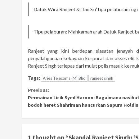
Datuk Wira Ranjeet & ‘Tan Sri’ tipu pelaburan rugi
Tipu pelaburan: Mahkamah arah Datuk Ranjeet bay
Ranjeet yang kini berdepan siasatan jenayah da
penyalahgunaan kekayaan korporat dan akses elit ke
Ranjeet Singh terlepas dari mulut polis masuk ke mu
Tags:
Aries Telecoms (M) Bhd
ranjeet singh
Continue
Previous:
Permainan Licik Syed Haroon: Bagaimana nasiha
Reading
bodoh heret Shahriman hancurkan Sapura Holdi
1 thought on “
Skandal Ranjeet Singh: ‘