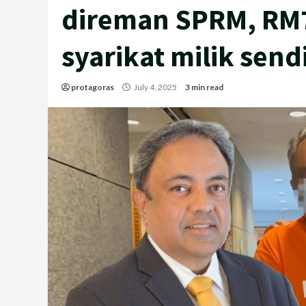
direman SPRM, RM7
syarikat milik sendi
protagoras
July 4, 2025
3 min read