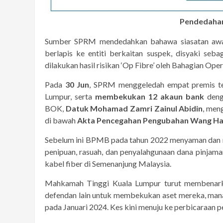
Pendedahan
Sumber SPRM mendedahkan bahawa siasatan awal
berlapis ke entiti berkaitan suspek, disyaki se
dilakukan hasil risikan ‘Op Fibre’ oleh Bahagian Op
Pada
30 Jun
, SPRM menggeledah empat premis te
Lumpur, serta
membekukan 12 akaun bank
deng
BOK,
Datuk Mohamad Zamri Zainul Abidin
, men
di bawah
Akta Pencegahan Pengubahan Wang H
Sebelum ini BPMB pada tahun 2022 menyaman dan 
penipuan, rasuah, dan penyalahgunaan dana pinjam
kabel fiber di Semenanjung Malaysia.
Mahkamah Tinggi Kuala Lumpur turut membenarka
defendan lain untuk membekukan aset mereka, ma
pada Januari 2024. Kes kini menuju ke perbicaraan p