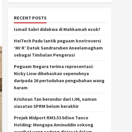
RECENT POSTS
Ismail Sabri didakwa di Mahkamah esok?
HeiTech Padu lantik peguam kontroversi
‘Mr R’ Datuk Sandraruben Aneelamagham
sebagai Timbalan Pengerusi
Peguam Negara terima representasi:
Nicky Liow dibebaskan sepenuhnya
daripada 26 pertuduhan pengubahan wang
haram
Krishnan Tan berundur dari IJM, namun
siasatan SPRM belum berakhir
Projek Midport RM3.53 bilion Tanco
Holding: Mengapa Aminuddin sokong
syarikat yang sedang disiasat dalam