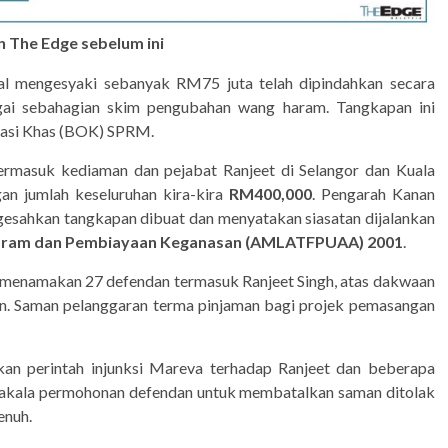
 The Edge sebelum ini
 mengesyaki sebanyak RM75 juta telah dipindahkan secara
bagai sebahagian skim pengubahan wang haram. Tangkapan ini
erasi Khas (BOK) SPRM.
rmasuk kediaman dan pejabat Ranjeet di Selangor dan Kuala
an jumlah keseluruhan kira-kira
RM400,000
. Pengarah Kanan
gesahkan tangkapan dibuat dan menyatakan siasatan dijalankan
aram dan Pembiayaan Keganasan (AMLATFPUAA) 2001
.
menamakan 27 defendan termasuk Ranjeet Singh, atas dakwaan
an. Saman pelanggaran terma pinjaman bagi projek pemasangan
n perintah injunksi Mareva terhadap Ranjeet dan beberapa
nakala permohonan defendan untuk membatalkan saman ditolak
enuh.