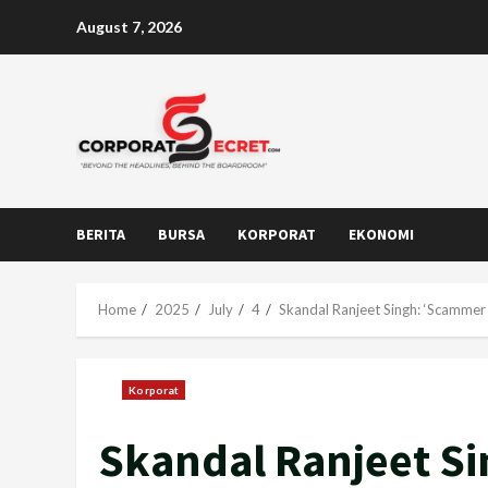
Skip
August 7, 2026
to
content
BERITA
BURSA
KORPORAT
EKONOMI
Home
2025
July
4
Skandal Ranjeet Singh: ‘Scammer 
Korporat
Skandal Ranjeet Si