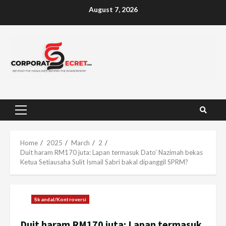
Skip
August 7, 2026
to
content
Primary
Menu
Home
2025
March
2
Duit haram RM170 juta: Lapan termasuk Dato’ Nazimah bekas
Ketua Setiausaha Sulit Ismail Sabri bakal dipanggil SPRM?
Skandal/Kontroversi
Duit haram RM170 juta: Lapan termasuk