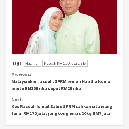
Tags:
Nazimah
Rasuah RM150 juta DSIS
Continue
Previous:
Malaysiakini rasuah: SPRM reman Nantha Kumar
Reading
minta RM100 ribu dapat RM20 ribu
Next:
Kes Rasuah Ismail Sabri: SPRM sahkan sita wang
tunai RM170 juta, jongkong emas 16kg RM7 juta