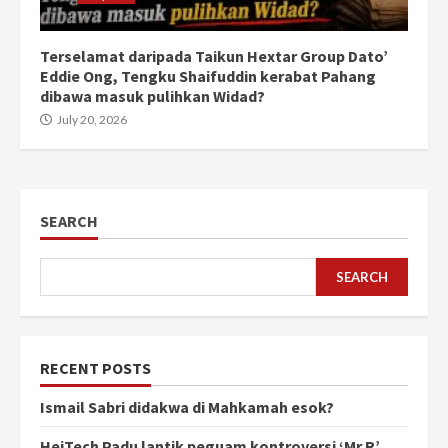
Terselamat daripada Taikun Hextar Group Dato’
Eddie Ong, Tengku Shaifuddin kerabat Pahang
dibawa masuk pulihkan Widad?
July 20, 2026
SEARCH
SEARCH
RECENT POSTS
Ismail Sabri didakwa di Mahkamah esok?
HeiTech Padu lantik peguam kontroversi ‘Mr R’