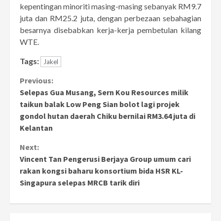
kepentingan minoriti masing-masing sebanyak RM9.7
juta dan RM25.2 juta, dengan perbezaan sebahagian
besarnya disebabkan kerja-kerja pembetulan kilang
WTE.
Tags:
Jakel
Continue
Previous:
Selepas Gua Musang, Sern Kou Resources milik
Reading
taikun balak Low Peng Sian bolot lagi projek
gondol hutan daerah Chiku bernilai RM3.64 juta di
Kelantan
Next:
Vincent Tan Pengerusi Berjaya Group umum cari
rakan kongsi baharu konsortium bida HSR KL-
Singapura selepas MRCB tarik diri