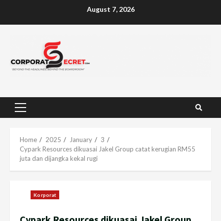
Skip
August 7, 2026
to
content
Primary
Menu
Home
2025
January
3
Cypark Resources dikuasai Jakel Group catat kerugian RM55
juta dan dijangka kekal rugi
Korporat
Cypark Resources dikuasai Jakel Group