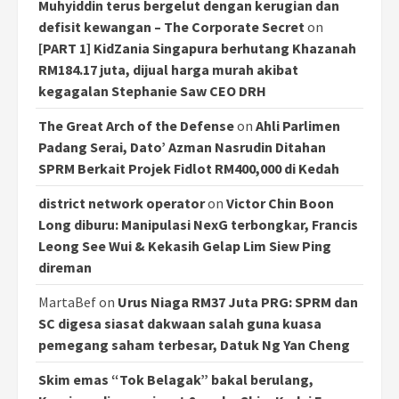
Muhyiddin terus bergelut dengan kerugian dan
defisit kewangan – The Corporate Secret
on
[PART 1] KidZania Singapura berhutang Khazanah
RM184.17 juta, dijual harga murah akibat
kegagalan Stephanie Saw CEO DRH
The Great Arch of the Defense
on
Ahli Parlimen
Padang Serai, Dato’ Azman Nasrudin Ditahan
SPRM Berkait Projek Fidlot RM400,000 di Kedah
district network operator
on
Victor Chin Boon
Long diburu: Manipulasi NexG terbongkar, Francis
Leong See Wui & Kekasih Gelap Lim Siew Ping
direman
MartaBef
on
Urus Niaga RM37 Juta PRG: SPRM dan
SC digesa siasat dakwaan salah guna kuasa
pemegang saham terbesar, Datuk Ng Yan Cheng
Skim emas “Tok Belagak” bakal berulang,