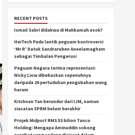
RECENT POSTS
Ismail Sabri didakwa di Mahkamah esok?
HeiTech Padu lantik peguam kontroversi
‘Mr R’ Datuk Sandraruben Aneelamagham
sebagai Timbalan Pengerusi
Peguam Negara terima representasi:
Nicky Liow dibebaskan sepenuhnya
daripada 26 pertuduhan pengubahan wang
haram
Krishnan Tan berundur dari IJM, namun
siasatan SPRM belum berakhir
Projek Midport RM3.53 bilion Tanco
Holding: Mengapa Aminuddin sokong
syarikat yang sedang disiasat dalam