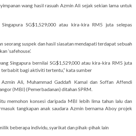
yimpanan wang hasil rasuah Azmin Ali sejak sekian lama untuk
ingapura SG$1,529,000 atau kira-kira RM5 juta selepas
n seorang suspek dan hasil siasatan mendapati terdapat sebuah
an ‘safehouse’.
ng Singapura bernilai SG$1,529,000 atau kira-kira RM5 juta
terbabit bagi aktiviti tertentu,” kata sumber
 Azmin Ali, Muhammad Gaddafi Kamal dan Soffan Affendi
angor (MBI) (Pemerbadanan) ditahan SPRM.
 itu memohon konsesi daripada MBI lebih lima tahun lalu dan
termasuk tangkapan anak saudara Azmin bernama Aboy projek
k beberapa individu, syarikat dan pihak-pihak lain