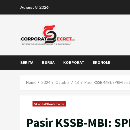
Skip
August 8, 2026
to
content
BERITA
BURSA
KORPORAT
EKONOMI
Home
2024
October
16
Pasir KSSB-MBI: SPRM serb
Skandal/Kontroversi
Pasir KSSB-MBI: SP