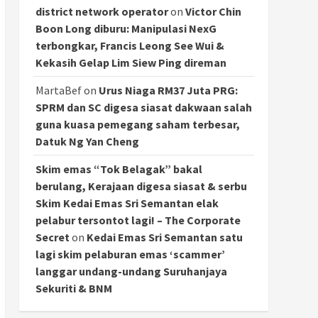
district network operator
on
Victor Chin
Boon Long diburu: Manipulasi NexG
terbongkar, Francis Leong See Wui &
Kekasih Gelap Lim Siew Ping direman
MartaBef
on
Urus Niaga RM37 Juta PRG:
SPRM dan SC digesa siasat dakwaan salah
guna kuasa pemegang saham terbesar,
Datuk Ng Yan Cheng
Skim emas “Tok Belagak” bakal
berulang, Kerajaan digesa siasat & serbu
Skim Kedai Emas Sri Semantan elak
pelabur tersontot lagi! – The Corporate
Secret
on
Kedai Emas Sri Semantan satu
lagi skim pelaburan emas ‘scammer’
langgar undang-undang Suruhanjaya
Sekuriti & BNM