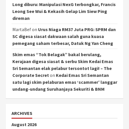
Long diburu: Manipulasi NexG terbongkar, Francis
Leong See Wui & Kekasih Gelap Lim Siew Ping
direman
MartaBef
on
Urus Niaga RM37 Juta PRG: SPRM dan
SC digesa siasat dakwaan salah guna kuasa
pemegang saham terbesar, Datuk Ng Yan Cheng
Skim emas “Tok Belagak” bakal berulang,
Kerajaan digesa siasat & serbu Skim Kedai Emas
Sri Semantan elak pelabur tersontot lagi! – The
Corporate Secret
on
Kedai Emas Sri Semantan
satu lagi skim pelaburan emas ‘scammer’ langgar
undang-undang Suruhanjaya Sekuriti & BNM
ARCHIVES
August 2026