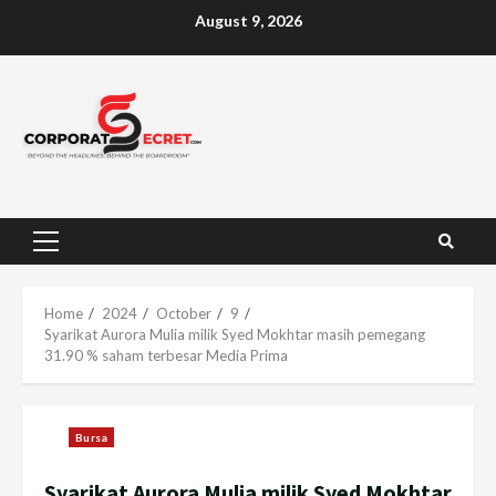
Skip
August 9, 2026
to
content
Primary
Menu
Home
2024
October
9
Syarikat Aurora Mulia milik Syed Mokhtar masih pemegang
31.90 % saham terbesar Media Prima
Bursa
Syarikat Aurora Mulia milik Syed Mokhtar