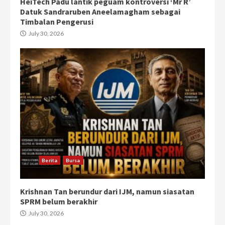
HeiTech Padu lantik peguam kontroversi ‘Mr R’
Datuk Sandraruben Aneelamagham sebagai
Timbalan Pengerusi
July 30, 2026
Berita
Bursa
Krishnan Tan berundur dari IJM, namun siasatan
SPRM belum berakhir
July 30, 2026