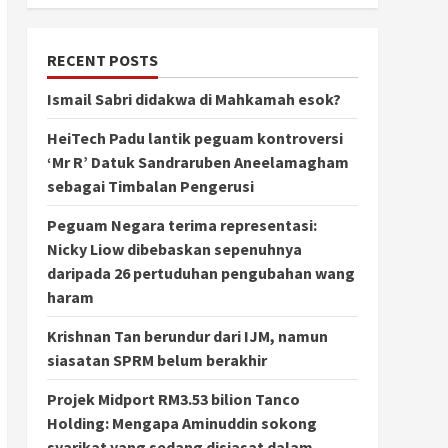
RECENT POSTS
Ismail Sabri didakwa di Mahkamah esok?
HeiTech Padu lantik peguam kontroversi
‘Mr R’ Datuk Sandraruben Aneelamagham
sebagai Timbalan Pengerusi
Peguam Negara terima representasi:
Nicky Liow dibebaskan sepenuhnya
daripada 26 pertuduhan pengubahan wang
haram
Krishnan Tan berundur dari IJM, namun
siasatan SPRM belum berakhir
Projek Midport RM3.53 bilion Tanco
Holding: Mengapa Aminuddin sokong
syarikat yang sedang disiasat dalam