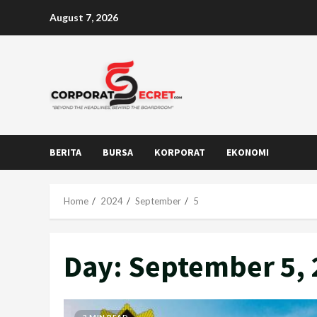
Skip
August 7, 2026
to
content
BERITA
BURSA
KORPORAT
EKONOMI
Home
2024
September
5
Day:
September 5, 
3 MIN READ