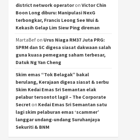
district network operator
on
Victor Chin
Boon Long diburu: Manipulasi NexG
terbongkar, Francis Leong See Wui &
Kekasih Gelap Lim Siew Ping direman
MartaBef
on
Urus Niaga RM37 Juta PRG:
SPRM dan SC digesa siasat dakwaan salah
guna kuasa pemegang saham terbesar,
Datuk Ng Yan Cheng
Skim emas “Tok Belagak” bakal
berulang, Kerajaan digesa siasat & serbu
Skim Kedai Emas Sri Semantan elak
pelabur tersontot lagi! – The Corporate
Secret
on
Kedai Emas Sri Semantan satu
lagi skim pelaburan emas ‘scammer’
langgar undang-undang Suruhanjaya
Sekuriti & BNM