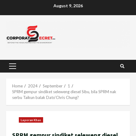
Skip
August 9, 2026
to
content
Primary
Menu
Home
2024
September
1
SPRM gempur sindiket seleweng diesel Sibu, bila SPRM nak
serbu Taikun balak Dato’Chris Chung?
Laporan Khas
SPRM gempur sindiket seleweng diesel