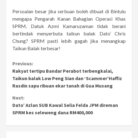
Persoalan besar jika serbuan boleh dibuat di Bintulu
mengapa Pengarah Kanan Bahagian Operasi Khas
SPRM, Datuk Azmi Kamaruzaman tidak berani
bertindak menyerbuta taikun balak Dato’ Chris
Chung? SPRM pasti lebih gagah jika menangkap
Taikun Balak terbesar!
Continue
Previous:
Rakyat tertipu Bandar Perabot terbengkalai,
Reading
Taikun balak Low Peng Sian dan ‘Scammer’Haffiz
Rasdin sapu ribuan ekar tanah di Gua Musang
Next:
Dato’ Azlan SUB Kawal Selia Felda JPM direman
SPRM kes seleweng dana RM400,000