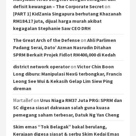
defisit kewangan – The Corporate Secret
on
[PART 1] KidZania Singapura berhutang Khazanah
RM184.17 juta, dijual harga murah akibat
kegagalan Stephanie Saw CEO DRH
The Great Arch of the Defense
on
Ahli Parlimen
Padang Serai, Dato’ Azman Nasrudin Ditahan
SPRM Berkait Projek Fidlot RM400,000 di Kedah
district network operator
on
Victor Chin Boon
Long diburu: Manipulasi NexG terbongkar, Francis
Leong See Wui & Kekasih Gelap Lim Siew Ping
direman
MartaBef
on
Urus Niaga RM37 Juta PRG: SPRM dan
SC digesa siasat dakwaan salah guna kuasa
pemegang saham terbesar, Datuk Ng Yan Cheng
Skim emas “Tok Belagak” bakal berulang,
Kerajaan digesa siasat & serbu Skim Kedai Emas