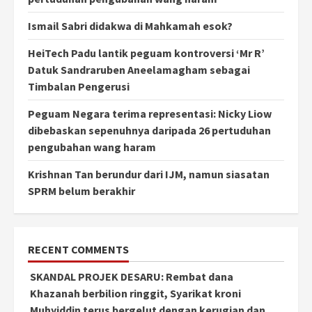
Ismail Sabri didakwa di Mahkamah esok?
HeiTech Padu lantik peguam kontroversi ‘Mr R’
Datuk Sandraruben Aneelamagham sebagai
Timbalan Pengerusi
Peguam Negara terima representasi: Nicky Liow
dibebaskan sepenuhnya daripada 26 pertuduhan
pengubahan wang haram
Krishnan Tan berundur dari IJM, namun siasatan
SPRM belum berakhir
RECENT COMMENTS
SKANDAL PROJEK DESARU: Rembat dana
Khazanah berbilion ringgit, Syarikat kroni
Muhyiddin terus bergelut dengan kerugian dan