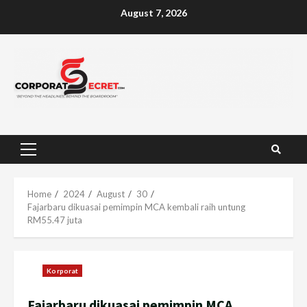
Skip
August 7, 2026
to
content
Primary
Menu
Home
2024
August
30
Fajarbaru dikuasai pemimpin MCA kembali raih untung
RM55.47 juta
Korporat
Fajarbaru dikuasai pemimpin MCA