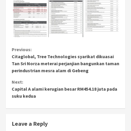
Continue
Previous:
Citaglobal, Tree Technologies syarikat dikuasai
Reading
Tan Sri Norza meterai perjanjian bangunkan taman
perindustrian mesra alam di Gebeng
Next:
Capital A alami kerugian besar RM454.18 juta pada
suku kedua
Leave a Reply