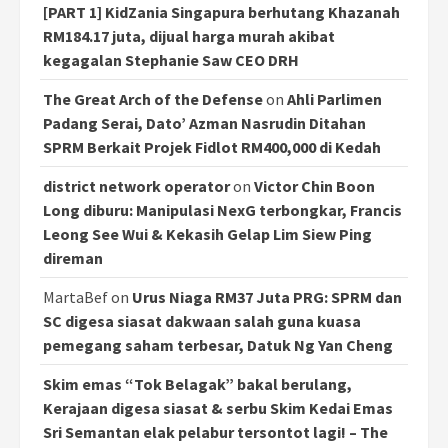
[PART 1] KidZania Singapura berhutang Khazanah
RM184.17 juta, dijual harga murah akibat
kegagalan Stephanie Saw CEO DRH
The Great Arch of the Defense
on
Ahli Parlimen
Padang Serai, Dato’ Azman Nasrudin Ditahan
SPRM Berkait Projek Fidlot RM400,000 di Kedah
district network operator
on
Victor Chin Boon
Long diburu: Manipulasi NexG terbongkar, Francis
Leong See Wui & Kekasih Gelap Lim Siew Ping
direman
MartaBef
on
Urus Niaga RM37 Juta PRG: SPRM dan
SC digesa siasat dakwaan salah guna kuasa
pemegang saham terbesar, Datuk Ng Yan Cheng
Skim emas “Tok Belagak” bakal berulang,
Kerajaan digesa siasat & serbu Skim Kedai Emas
Sri Semantan elak pelabur tersontot lagi! – The