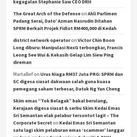
kegagalan Stephanie Saw CEO DRH
The Great Arch of the Defense
on
Ahli Parlimen
Padang Serai, Dato’ Azman Nasrudin Ditahan
SPRM Berkait Projek Fidlot RM400,000 di Kedah
district network operator
on
Victor Chin Boon
Long diburu: Manipulasi NexG terbongkar, Francis
Leong See Wui & Kekasih Gelap Lim Siew Ping
direman
MartaBef
on
Urus Niaga RM37 Juta PRG: SPRM dan
SC digesa siasat dakwaan salah guna kuasa
pemegang saham terbesar, Datuk Ng Yan Cheng
Skim emas “Tok Belagak” bakal berulang,
Kerajaan digesa siasat & serbu Skim Kedai Emas
Sri Semantan elak pelabur tersontot lagi! – The
Corporate Secret
on
Kedai Emas Sri Semantan
satu lagi skim pelaburan emas ‘scammer’ langgar