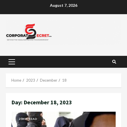
Skip
August 7, 2026
to
content
Primary
Menu
Home
2023
December
18
Day:
December 18, 2023
2 MIN READ