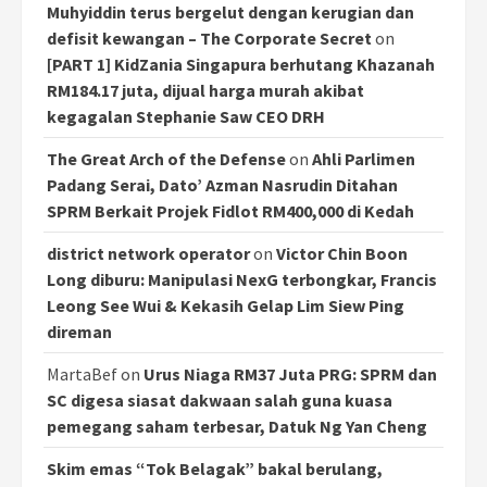
Muhyiddin terus bergelut dengan kerugian dan
defisit kewangan – The Corporate Secret
on
[PART 1] KidZania Singapura berhutang Khazanah
RM184.17 juta, dijual harga murah akibat
kegagalan Stephanie Saw CEO DRH
The Great Arch of the Defense
on
Ahli Parlimen
Padang Serai, Dato’ Azman Nasrudin Ditahan
SPRM Berkait Projek Fidlot RM400,000 di Kedah
district network operator
on
Victor Chin Boon
Long diburu: Manipulasi NexG terbongkar, Francis
Leong See Wui & Kekasih Gelap Lim Siew Ping
direman
MartaBef
on
Urus Niaga RM37 Juta PRG: SPRM dan
SC digesa siasat dakwaan salah guna kuasa
pemegang saham terbesar, Datuk Ng Yan Cheng
Skim emas “Tok Belagak” bakal berulang,