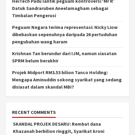
HeiTech Padu lantik peguam kontroversi ‘Mr R’
Datuk Sandraruben Aneelamagham sebagai
Timbalan Pengerusi
Peguam Negara terima representasi: Nicky Liow
dibebaskan sepenuhnya daripada 26 pertuduhan
pengubahan wang haram
Krishnan Tan berundur dari IJM, namun siasatan
SPRM belum berakhir
Projek Midport RM3.53 bilion Tanco Holding:
Mengapa Aminuddin sokong syarikat yang sedang
disiasat dalam skandal MBI?
RECENT COMMENTS
SKANDAL PROJEK DESARU: Rembat dana
Khazanah berbilion ringgit, Syarikat kroni