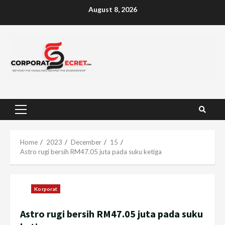
Skip
August 8, 2026
to
content
Primary
Menu
Home
2023
December
15
Astro rugi bersih RM47.05 juta pada suku ketiga
Korporat
Astro rugi bersih RM47.05 juta pada suku