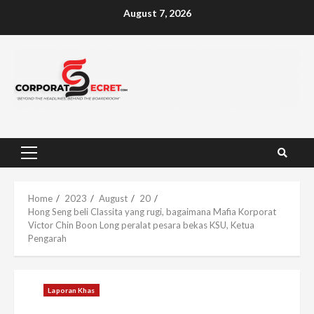
Skip
August 7, 2026
to
content
Primary
Menu
Home
2023
August
20
Hong Seng beli Classita yang rugi, bagaimana Mafia Korporat
Victor Chin Boon Long peralat pesara bekas KSU, Ketua
Pengarah
Laporan Khas