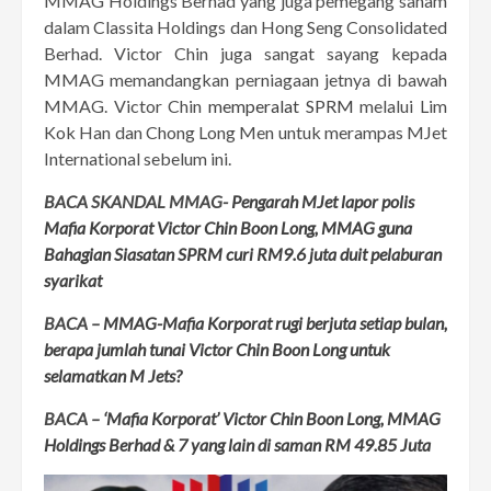
MMAG Holdings Berhad yang juga pemegang saham
dalam Classita Holdings dan Hong Seng Consolidated
Berhad. Victor Chin juga sangat sayang kepada
MMAG memandangkan perniagaan jetnya di bawah
MMAG. Victor Chin
memperalat SPRM
melalui Lim
Kok Han dan Chong Long Men untuk merampas MJet
International sebelum ini.
BACA SKANDAL MMAG-
Pengarah MJet lapor polis
Mafia Korporat Victor Chin Boon Long, MMAG guna
Bahagian Siasatan SPRM curi RM9.6 juta duit pelaburan
syarikat
BACA –
MMAG-Mafia Korporat rugi berjuta setiap bulan,
berapa jumlah tunai Victor Chin Boon Long untuk
selamatkan M Jets?
BACA –
‘Mafia Korporat’ Victor Chin Boon Long, MMAG
Holdings Berhad & 7 yang lain di saman RM 49.85 Juta