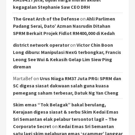
kegagalan Stephanie Saw CEO DRH
The Great Arch of the Defense
on
Ahli Parlimen
Padang Serai, Dato’ Azman Nasrudin Ditahan
SPRM Berkait Projek Fidlot RM400,000 di Kedah
district network operator
on
Victor Chin Boon
Long diburu: Manipulasi NexG terbongkar, Francis
Leong See Wui & Kekasih Gelap Lim Siew Ping
direman
MartaBef
on
Urus Niaga RM37 Juta PRG: SPRM dan
SC digesa siasat dakwaan salah guna kuasa
pemegang saham terbesar, Datuk Ng Yan Cheng
Skim emas “Tok Belagak” bakal berulang,
Kerajaan digesa siasat & serbu Skim Kedai Emas
Sri Semantan elak pelabur tersontot lagi! – The
Corporate Secret
on
Kedai Emas Sri Semantan
satu lagi skim pelaburan emas ‘scammer’ langgar