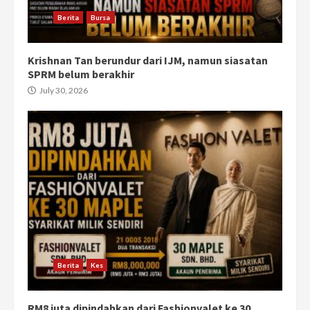
Berita
Bursa
Krishnan Tan berundur dari IJM, namun siasatan
SPRM belum berakhir
July 30, 2026
Berita
Kes
RM8 juta dipindahkan dari Fashionvalet ke 30