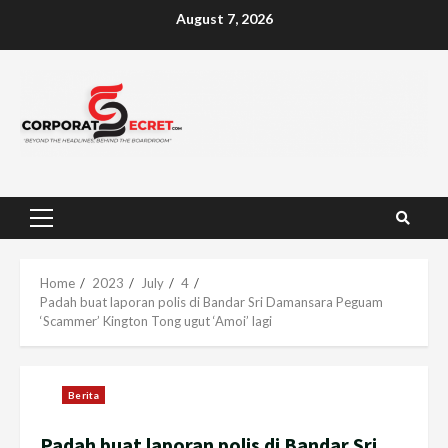
Skip
August 7, 2026
to
content
Primary
Menu
Home
2023
July
4
Padah buat laporan polis di Bandar Sri Damansara Peguam
‘Scammer’ Kington Tong ugut ‘Amoi’ lagi
Berita
Padah buat laporan polis di Bandar Sri