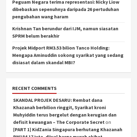
Peguam Negara terima representasi: Nicky Liow
dibebaskan sepenuhnya daripada 26 pertuduhan
pengubahan wang haram
Krishnan Tan berundur dari IJM, namun siasatan
SPRM belum berakhir
Projek Midport RM3.53 bilion Tanco Holding:
Mengapa Aminuddin sokong syarikat yang sedang
disiasat dalam skandal MBI?
RECENT COMMENTS
SKANDAL PROJEK DESARU: Rembat dana
Khazanah berbilion ringgit, Syarikat kroni
Muhyiddin terus bergelut dengan kerugian dan
defisit kewangan – The Corporate Secret
on
[PART 1] KidZania Singapura berhutang Khazanah
RM184.17 juta, dijual harga murah akibat