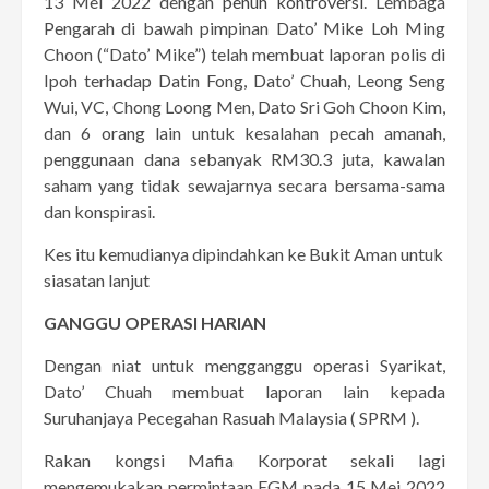
13 Mei 2022 dengan
penuh kontroversi
. Lembaga
Pengarah di bawah pimpinan Dato’ Mike Loh Ming
Choon (“Dato’ Mike”) telah membuat laporan polis di
Ipoh terhadap Datin Fong, Dato’ Chuah, Leong Seng
Wui, VC, Chong Loong Men, Dato Sri Goh Choon Kim,
dan 6 orang lain untuk kesalahan pecah amanah,
penggunaan dana sebanyak RM30.3 juta, kawalan
saham yang tidak sewajarnya secara bersama-sama
dan konspirasi.
Kes itu kemudianya dipindahkan ke Bukit Aman untuk
siasatan lanjut
GANGGU OPERASI HARIAN
Dengan niat untuk mengganggu operasi Syarikat,
Dato’ Chuah membuat laporan lain kepada
Suruhanjaya Pecegahan Rasuah Malaysia ( SPRM ).
Rakan kongsi Mafia Korporat sekali lagi
mengemukakan permintaan EGM pada 15 Mei 2022