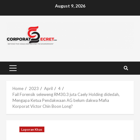
Skip
August 9, 2026
to
content
Primary
Menu
Home
2023
April
4
Fail Forensik seleweng RM30.3 juta Caely Holding didedah,
Mengapa Ketua Pendakwaan AG belum dakwa Mafia
Korporat Victor Chin Boon Long?
Laporan Khas