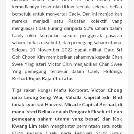
kemudiannya telah diaktifkan semula selepas beliau
bersetuju untuk menyertai Caely. Dan ini menjadikan
mereka menjadi satu Pakatan kolektif yang
menguasai tidak kurang daripada 50% saham dalam
Caely oleh kumpulan sekutu penggerak pasaran
saham, bekas eksekutif, dan pemegang saham utama.
Selepas 10 November 2022 dapat dilihat Dato Sri
Goh Choon Kim memberikan sahamnya kepada Chan
Swee Ying isteri Victor Chin menjadikan Chan Swee
Ying pemegang terbesar dalam Caely Holdings
Berhad.
Rujuk Rajah 1 di atas
Tiga rakan kongsi Mafia Korporat,
Victor Chong
iaitu Leong Seng Wui, Vahalla Capital Sdn Bhd
(anak syarikat Harvest Miracle Capital Berhad, di
mana isteri Beliau adalah Pengarah Eksekutif dan
pemegang saham utama yang besar) dan Kok
Kwang Lim
telah menghantar permintaan satu notis
EGM kepada Caely pada Februari 2022 untuk