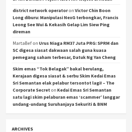
district network operator
on
Victor Chin Boon
Long diburu: Manipulasi NexG terbongkar, Francis
Leong See Wui & Kekasih Gelap Lim Siew Ping
direman
MartaBef
on
Urus Niaga RM37 Juta PRG: SPRM dan
SC digesa siasat dakwaan salah guna kuasa
pemegang saham terbesar, Datuk Ng Yan Cheng
Skim emas “Tok Belagak” bakal berulang,
Kerajaan digesa siasat & serbu Skim Kedai Emas
Sri Semantan elak pelabur tersontot lagi! – The
Corporate Secret
on
Kedai Emas Sri Semantan
satu lagi skim pelaburan emas ‘scammer’ langgar
undang-undang Suruhanjaya Sekuriti & BNM
ARCHIVES