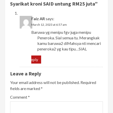
Syarikat kroni SAID untung RM25 juta
”
Faiz AR
says:
March 12, 2023 at 6:57 am
Baruwa yg menipu fgv juga menipu
Peneroka. Sial semua tu. Merangkak
kamu baruwa2 diMahsya nti mencari
peneroka2 yg kau tipu…SIAL
Reply
Leave a Reply
Your email address will not be published.
Required
fields are marked
*
Comment
*