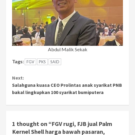
Abdul Malik Sekak
Tags:
FGV
PKS
SAID
Continue
Next:
Reading
Salahguna kuasa CEO Prolintas anak syarikat PNB
bakal lingkupkan 100 syarikat bumiputera
1 thought on “
FGV rugi, FJB jual Palm
Kernel Shell harga bawah pasaran,