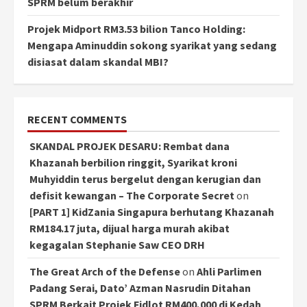
SPRM belum berakhir
Projek Midport RM3.53 bilion Tanco Holding:
Mengapa Aminuddin sokong syarikat yang sedang
disiasat dalam skandal MBI?
RECENT COMMENTS
SKANDAL PROJEK DESARU: Rembat dana
Khazanah berbilion ringgit, Syarikat kroni
Muhyiddin terus bergelut dengan kerugian dan
defisit kewangan – The Corporate Secret
on
[PART 1] KidZania Singapura berhutang Khazanah
RM184.17 juta, dijual harga murah akibat
kegagalan Stephanie Saw CEO DRH
The Great Arch of the Defense
on
Ahli Parlimen
Padang Serai, Dato’ Azman Nasrudin Ditahan
SPRM Berkait Projek Fidlot RM400,000 di Kedah