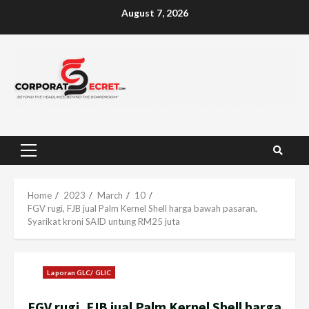
Skip
August 7, 2026
to
content
Primary
Menu
Home
2023
March
10
FGV rugi, FJB jual Palm Kernel Shell harga bawah pasaran,
Syarikat kroni SAID untung RM25 juta
Laporan GLC/ GLIC
FGV rugi, FJB jual Palm Kernel Shell harga