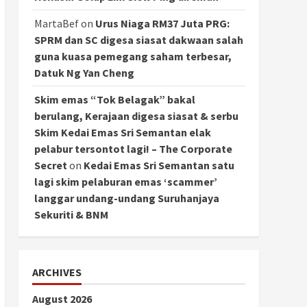
MartaBef
on
Urus Niaga RM37 Juta PRG:
SPRM dan SC digesa siasat dakwaan salah
guna kuasa pemegang saham terbesar,
Datuk Ng Yan Cheng
Skim emas “Tok Belagak” bakal
berulang, Kerajaan digesa siasat & serbu
Skim Kedai Emas Sri Semantan elak
pelabur tersontot lagi! – The Corporate
Secret
on
Kedai Emas Sri Semantan satu
lagi skim pelaburan emas ‘scammer’
langgar undang-undang Suruhanjaya
Sekuriti & BNM
ARCHIVES
August 2026