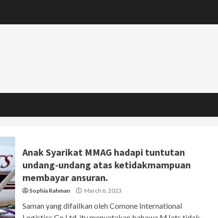
Anak Syarikat MMAG hadapi tuntutan
undang-undang atas ketidakmampuan
membayar ansuran.
Sophia Rahman
March 6, 2023
Saman yang difailkan oleh Comone International
Logistics Co Ltd, itu menyatakan bahawa MJets tidak