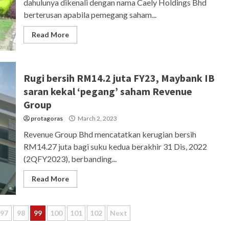
dahulunya dikenali dengan nama Caely Holdings Bhd
berterusan apabila pemegang saham...
Read More
Rugi bersih RM14.2 juta FY23, Maybank IB
saran kekal ‘pegang’ saham Revenue
Group
protagoras
March 2, 2023
Revenue Group Bhd mencatatkan kerugian bersih
RM14.27 juta bagi suku kedua berakhir 31 Dis, 2022
(2QFY2023), berbanding...
Read More
97
98
99
100
101
102
Next