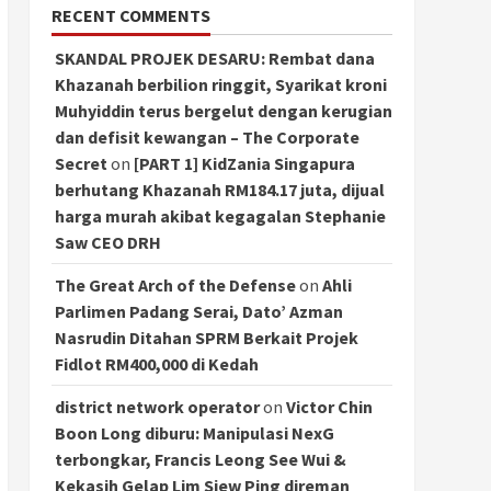
RECENT COMMENTS
SKANDAL PROJEK DESARU: Rembat dana
Khazanah berbilion ringgit, Syarikat kroni
Muhyiddin terus bergelut dengan kerugian
dan defisit kewangan – The Corporate
Secret
on
[PART 1] KidZania Singapura
berhutang Khazanah RM184.17 juta, dijual
harga murah akibat kegagalan Stephanie
Saw CEO DRH
The Great Arch of the Defense
on
Ahli
Parlimen Padang Serai, Dato’ Azman
Nasrudin Ditahan SPRM Berkait Projek
Fidlot RM400,000 di Kedah
district network operator
on
Victor Chin
Boon Long diburu: Manipulasi NexG
terbongkar, Francis Leong See Wui &
Kekasih Gelap Lim Siew Ping direman