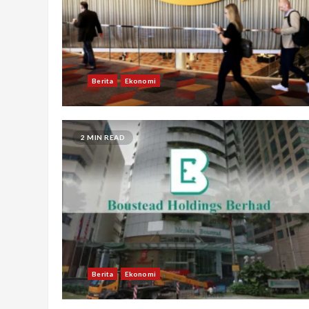
Berita
Ekonomi
2 MIN READ
Berita
Ekonomi