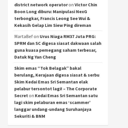
district network operator
on
Victor Chin
Boon Long diburu: Manipulasi NexG
terbongkar, Francis Leong See Wui &
Kekasih Gelap Lim Siew Ping direman
MartaBef
on
Urus Niaga RM37 Juta PRG:
SPRM dan SC digesa siasat dakwaan salah
guna kuasa pemegang saham terbesar,
Datuk Ng Yan Cheng
Skim emas “Tok Belagak” bakal
berulang, Kerajaan digesa siasat & serbu
Skim Kedai Emas Sri Semantan elak
pelabur tersontot lagi! – The Corporate
Secret
on
Kedai Emas Sri Semantan satu
lagi skim pelaburan emas ‘scammer’
langgar undang-undang Suruhanjaya
Sekuriti & BNM