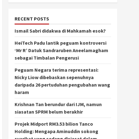
RECENT POSTS
Ismail Sabri didakwa di Mahkamah esok?
HeiTech Padu lantik peguam kontroversi
‘Mr R’ Datuk Sandraruben Aneelamagham
sebagai Timbalan Pengerusi
Peguam Negara terima representasi:
Nicky Liow dibebaskan sepenuhnya
daripada 26 pertuduhan pengubahan wang
haram
Krishnan Tan berundur dari IJM, namun
siasatan SPRM belum berakhir
Projek Midport RM3.53 bilion Tanco
Holding: Mengapa Aminuddin sokong
syarikat yang sedang disiasat dalam