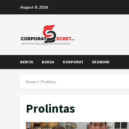
Skip
August 8, 2026
to
content
BERITA
BURSA
KORPORAT
EKONOMI
Home
Prolintas
Prolintas