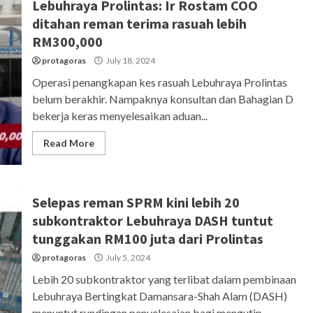
Lebuhraya Prolintas: Ir Rostam COO
ditahan reman terima rasuah lebih
RM300,000
protagoras
July 18, 2024
Operasi penangkapan kes rasuah Lebuhraya Prolintas
belum berakhir. Nampaknya konsultan dan Bahagian D
bekerja keras menyelesaikan aduan...
Read More
Selepas reman SPRM kini lebih 20
subkontraktor Lebuhraya DASH tuntut
tunggakan RM100 juta dari Prolintas
protagoras
July 5, 2024
Lebih 20 subkontraktor yang terlibat dalam pembinaan
Lebuhraya Bertingkat Damansara-Shah Alam (DASH)
menuntut rundingan penyelesaian bagi mengutip...