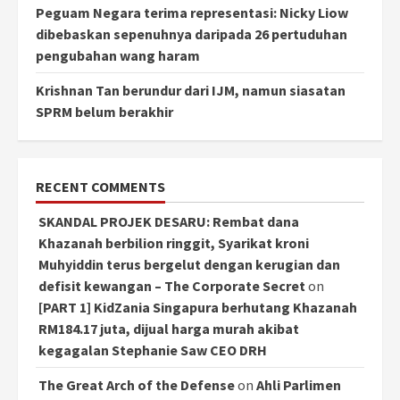
Peguam Negara terima representasi: Nicky Liow
dibebaskan sepenuhnya daripada 26 pertuduhan
pengubahan wang haram
Krishnan Tan berundur dari IJM, namun siasatan
SPRM belum berakhir
RECENT COMMENTS
SKANDAL PROJEK DESARU: Rembat dana
Khazanah berbilion ringgit, Syarikat kroni
Muhyiddin terus bergelut dengan kerugian dan
defisit kewangan – The Corporate Secret
on
[PART 1] KidZania Singapura berhutang Khazanah
RM184.17 juta, dijual harga murah akibat
kegagalan Stephanie Saw CEO DRH
The Great Arch of the Defense
on
Ahli Parlimen