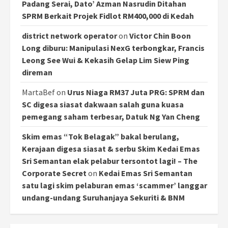
Padang Serai, Dato’ Azman Nasrudin Ditahan
SPRM Berkait Projek Fidlot RM400,000 di Kedah
district network operator
on
Victor Chin Boon
Long diburu: Manipulasi NexG terbongkar, Francis
Leong See Wui & Kekasih Gelap Lim Siew Ping
direman
MartaBef
on
Urus Niaga RM37 Juta PRG: SPRM dan
SC digesa siasat dakwaan salah guna kuasa
pemegang saham terbesar, Datuk Ng Yan Cheng
Skim emas “Tok Belagak” bakal berulang,
Kerajaan digesa siasat & serbu Skim Kedai Emas
Sri Semantan elak pelabur tersontot lagi! – The
Corporate Secret
on
Kedai Emas Sri Semantan
satu lagi skim pelaburan emas ‘scammer’ langgar
undang-undang Suruhanjaya Sekuriti & BNM