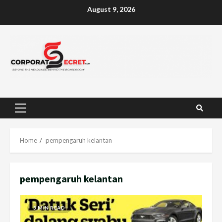
Skip
August 9, 2026
to
content
Primary
Menu
Home
pempengaruh kelantan
pempengaruh kelantan
3 MIN READ