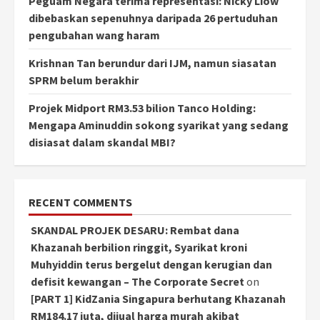
Peguam Negara terima representasi: Nicky Liow
dibebaskan sepenuhnya daripada 26 pertuduhan
pengubahan wang haram
Krishnan Tan berundur dari IJM, namun siasatan
SPRM belum berakhir
Projek Midport RM3.53 bilion Tanco Holding:
Mengapa Aminuddin sokong syarikat yang sedang
disiasat dalam skandal MBI?
RECENT COMMENTS
SKANDAL PROJEK DESARU: Rembat dana
Khazanah berbilion ringgit, Syarikat kroni
Muhyiddin terus bergelut dengan kerugian dan
defisit kewangan – The Corporate Secret
on
[PART 1] KidZania Singapura berhutang Khazanah
RM184.17 juta, dijual harga murah akibat