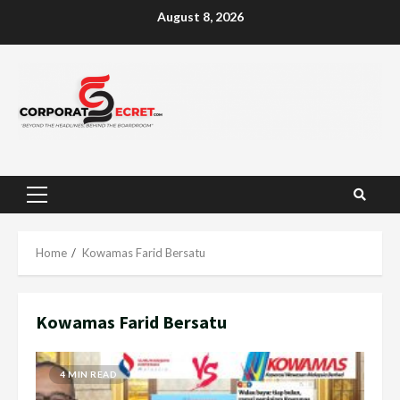
Skip
August 8, 2026
to
content
Primary
Menu
Home
Kowamas Farid Bersatu
Kowamas Farid Bersatu
4 MIN READ