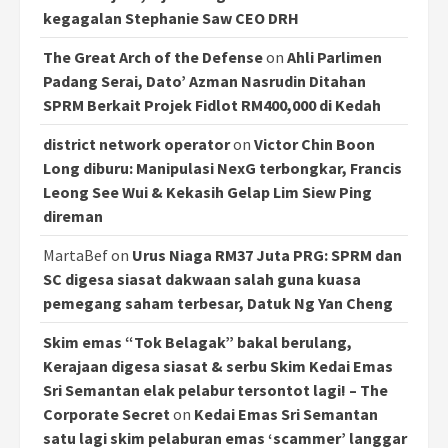
kegagalan Stephanie Saw CEO DRH
The Great Arch of the Defense
on
Ahli Parlimen
Padang Serai, Dato’ Azman Nasrudin Ditahan
SPRM Berkait Projek Fidlot RM400,000 di Kedah
district network operator
on
Victor Chin Boon
Long diburu: Manipulasi NexG terbongkar, Francis
Leong See Wui & Kekasih Gelap Lim Siew Ping
direman
MartaBef
on
Urus Niaga RM37 Juta PRG: SPRM dan
SC digesa siasat dakwaan salah guna kuasa
pemegang saham terbesar, Datuk Ng Yan Cheng
Skim emas “Tok Belagak” bakal berulang,
Kerajaan digesa siasat & serbu Skim Kedai Emas
Sri Semantan elak pelabur tersontot lagi! – The
Corporate Secret
on
Kedai Emas Sri Semantan
satu lagi skim pelaburan emas ‘scammer’ langgar