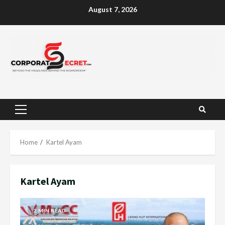
Skip
August 7, 2026
to
content
Primary
Menu
Home
Kartel Ayam
Kartel Ayam
2 MIN READ