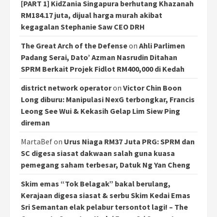
[PART 1] KidZania Singapura berhutang Khazanah
RM184.17 juta, dijual harga murah akibat
kegagalan Stephanie Saw CEO DRH
The Great Arch of the Defense
on
Ahli Parlimen
Padang Serai, Dato’ Azman Nasrudin Ditahan
SPRM Berkait Projek Fidlot RM400,000 di Kedah
district network operator
on
Victor Chin Boon
Long diburu: Manipulasi NexG terbongkar, Francis
Leong See Wui & Kekasih Gelap Lim Siew Ping
direman
MartaBef
on
Urus Niaga RM37 Juta PRG: SPRM dan
SC digesa siasat dakwaan salah guna kuasa
pemegang saham terbesar, Datuk Ng Yan Cheng
Skim emas “Tok Belagak” bakal berulang,
Kerajaan digesa siasat & serbu Skim Kedai Emas
Sri Semantan elak pelabur tersontot lagi! – The