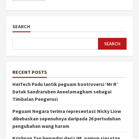
SEARCH
SEARCH
RECENT POSTS
HeiTech Padu lantik peguam kontroversi ‘Mr R’
Datuk Sandraruben Aneelamagham sebagai
Timbalan Pengerusi
Peguam Negara terima representasi: Nicky Liow
dibebaskan sepenuhnya daripada 26 pertuduhan
pengubahan wang haram
Krishnan Tan berundur dari IJM, namun siasatan