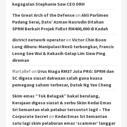
kegagalan Stephanie Saw CEO DRH
The Great Arch of the Defense
on
Ahli Parlimen
Padang Serai, Dato’ Azman Nasrudin Ditahan
SPRM Berkait Projek Fidlot RM400,000 di Kedah
district network operator
on
Victor Chin Boon
Long diburu: Manipulasi NexG terbongkar, Francis
Leong See Wui & Kekasih Gelap Lim Siew Ping
direman
MartaBef
on
Urus Niaga RM37 Juta PRG: SPRM dan
SC digesa siasat dakwaan salah guna kuasa
pemegang saham terbesar, Datuk Ng Yan Cheng
Skim emas “Tok Belagak” bakal berulang,
Kerajaan digesa siasat & serbu Skim Kedai Emas
Sri Semantan elak pelabur tersontot lagi! – The
Corporate Secret
on
Kedai Emas Sri Semantan
satu lagi skim pelaburan emas ‘scammer’ langgar