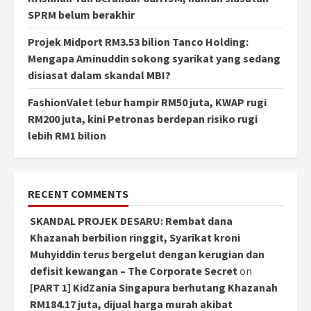
SPRM belum berakhir
Projek Midport RM3.53 bilion Tanco Holding:
Mengapa Aminuddin sokong syarikat yang sedang
disiasat dalam skandal MBI?
FashionValet lebur hampir RM50 juta, KWAP rugi
RM200 juta, kini Petronas berdepan risiko rugi
lebih RM1 bilion
RECENT COMMENTS
SKANDAL PROJEK DESARU: Rembat dana
Khazanah berbilion ringgit, Syarikat kroni
Muhyiddin terus bergelut dengan kerugian dan
defisit kewangan – The Corporate Secret
on
[PART 1] KidZania Singapura berhutang Khazanah
RM184.17 juta, dijual harga murah akibat