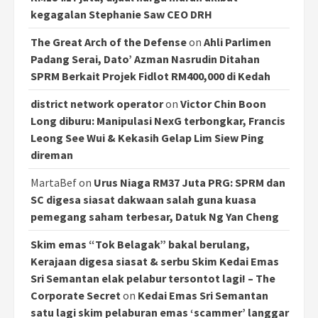
kegagalan Stephanie Saw CEO DRH
The Great Arch of the Defense
on
Ahli Parlimen
Padang Serai, Dato’ Azman Nasrudin Ditahan
SPRM Berkait Projek Fidlot RM400,000 di Kedah
district network operator
on
Victor Chin Boon
Long diburu: Manipulasi NexG terbongkar, Francis
Leong See Wui & Kekasih Gelap Lim Siew Ping
direman
MartaBef
on
Urus Niaga RM37 Juta PRG: SPRM dan
SC digesa siasat dakwaan salah guna kuasa
pemegang saham terbesar, Datuk Ng Yan Cheng
Skim emas “Tok Belagak” bakal berulang,
Kerajaan digesa siasat & serbu Skim Kedai Emas
Sri Semantan elak pelabur tersontot lagi! – The
Corporate Secret
on
Kedai Emas Sri Semantan
satu lagi skim pelaburan emas ‘scammer’ langgar