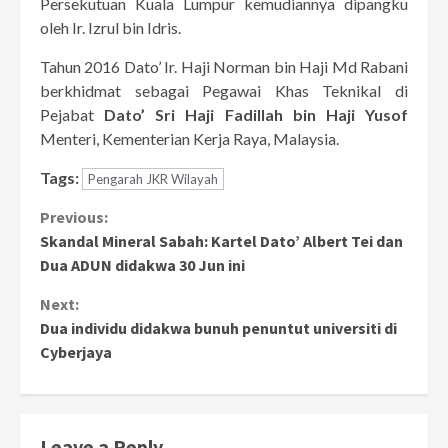
Persekutuan Kuala Lumpur kemudiannya dipangku
oleh Ir. Izrul bin Idris.
Tahun 2016 Dato’ Ir. Haji Norman bin Haji Md Rabani
berkhidmat sebagai Pegawai Khas Teknikal di
Pejabat
Dato’ Sri Haji Fadillah bin Haji Yusof
Menteri, Kementerian Kerja Raya, Malaysia.
Tags:
Pengarah JKR Wilayah
Continue
Previous:
Skandal Mineral Sabah: Kartel Dato’ Albert Tei dan
Reading
Dua ADUN didakwa 30 Jun ini
Next:
Dua individu didakwa bunuh penuntut universiti di
Cyberjaya
Leave a Reply