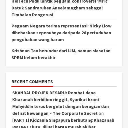
HeiTech Padu lantik peguam kontroversi ‘Mr R’
Datuk Sandraruben Aneelamagham sebagai
Timbalan Pengerusi
Peguam Negara terima representasi: Nicky Liow
dibebaskan sepenuhnya daripada 26 pertuduhan
pengubahan wang haram
Krishnan Tan berundur dari IJM, namun siasatan
SPRM belum berakhir
RECENT COMMENTS
SKANDAL PROJEK DESARU: Rembat dana
Khazanah berbilion ringgit, Syarikat kroni
Muhyiddin terus bergelut dengan kerugian dan
defisit kewangan – The Corporate Secret
on
[PART 1] KidZania Singapura berhutang Khazanah
RM184.17 juta, dijual harga murah akibat