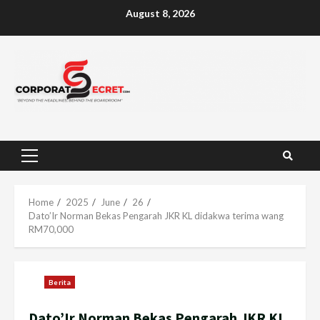
Skip
August 8, 2026
to
content
Primary
Menu
Home
2025
June
26
Dato’Ir Norman Bekas Pengarah JKR KL didakwa terima wang
RM70,000
Berita
Dato’Ir Norman Bekas Pengarah JKR KL