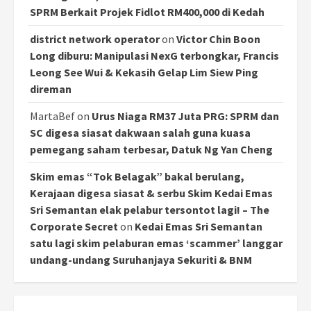
SPRM Berkait Projek Fidlot RM400,000 di Kedah
district network operator
on
Victor Chin Boon
Long diburu: Manipulasi NexG terbongkar, Francis
Leong See Wui & Kekasih Gelap Lim Siew Ping
direman
MartaBef
on
Urus Niaga RM37 Juta PRG: SPRM dan
SC digesa siasat dakwaan salah guna kuasa
pemegang saham terbesar, Datuk Ng Yan Cheng
Skim emas “Tok Belagak” bakal berulang,
Kerajaan digesa siasat & serbu Skim Kedai Emas
Sri Semantan elak pelabur tersontot lagi! – The
Corporate Secret
on
Kedai Emas Sri Semantan
satu lagi skim pelaburan emas ‘scammer’ langgar
undang-undang Suruhanjaya Sekuriti & BNM