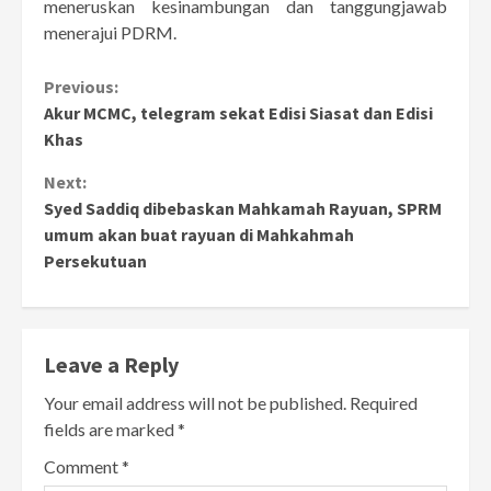
meneruskan kesinambungan dan tanggungjawab
menerajui PDRM.
Continue
Previous:
Akur MCMC, telegram sekat Edisi Siasat dan Edisi
Reading
Khas
Next:
Syed Saddiq dibebaskan Mahkamah Rayuan, SPRM
umum akan buat rayuan di Mahkahmah
Persekutuan
Leave a Reply
Your email address will not be published.
Required
fields are marked
*
Comment
*