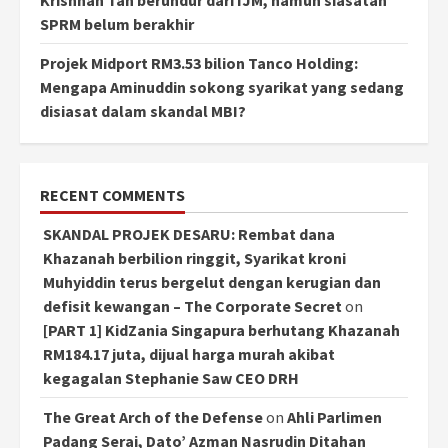
Krishnan Tan berundur dari IJM, namun siasatan
SPRM belum berakhir
Projek Midport RM3.53 bilion Tanco Holding:
Mengapa Aminuddin sokong syarikat yang sedang
disiasat dalam skandal MBI?
RECENT COMMENTS
SKANDAL PROJEK DESARU: Rembat dana
Khazanah berbilion ringgit, Syarikat kroni
Muhyiddin terus bergelut dengan kerugian dan
defisit kewangan – The Corporate Secret
on
[PART 1] KidZania Singapura berhutang Khazanah
RM184.17 juta, dijual harga murah akibat
kegagalan Stephanie Saw CEO DRH
The Great Arch of the Defense
on
Ahli Parlimen
Padang Serai, Dato’ Azman Nasrudin Ditahan