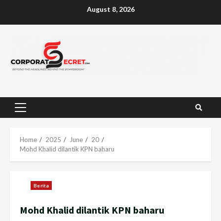
Skip
August 8, 2026
to
content
Primary
Menu
Home
2025
June
20
Mohd Khalid dilantik KPN baharu
Berita
Mohd Khalid dilantik KPN baharu