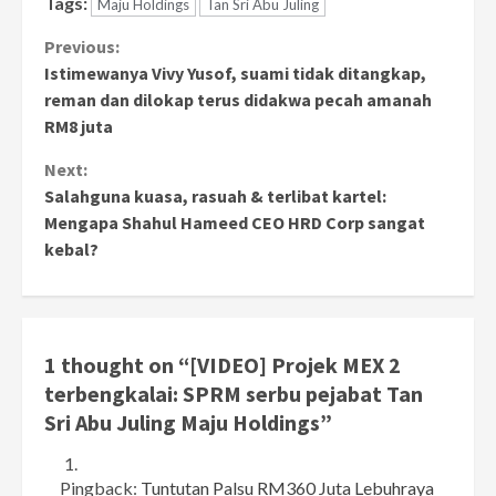
Tags:
Maju Holdings
Tan Sri Abu Juling
Continue
Previous:
Istimewanya Vivy Yusof, suami tidak ditangkap,
Reading
reman dan dilokap terus didakwa pecah amanah
RM8 juta
Next:
Salahguna kuasa, rasuah & terlibat kartel:
Mengapa Shahul Hameed CEO HRD Corp sangat
kebal?
1 thought on “
[VIDEO] Projek MEX 2
terbengkalai: SPRM serbu pejabat Tan
Sri Abu Juling Maju Holdings
”
Pingback:
Tuntutan Palsu RM360 Juta Lebuhraya