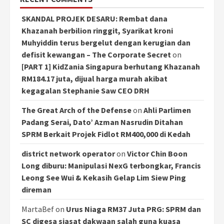
SKANDAL PROJEK DESARU: Rembat dana
Khazanah berbilion ringgit, Syarikat kroni
Muhyiddin terus bergelut dengan kerugian dan
defisit kewangan – The Corporate Secret
on
[PART 1] KidZania Singapura berhutang Khazanah
RM184.17 juta, dijual harga murah akibat
kegagalan Stephanie Saw CEO DRH
The Great Arch of the Defense
on
Ahli Parlimen
Padang Serai, Dato’ Azman Nasrudin Ditahan
SPRM Berkait Projek Fidlot RM400,000 di Kedah
district network operator
on
Victor Chin Boon
Long diburu: Manipulasi NexG terbongkar, Francis
Leong See Wui & Kekasih Gelap Lim Siew Ping
direman
MartaBef
on
Urus Niaga RM37 Juta PRG: SPRM dan
SC digesa siasat dakwaan salah guna kuasa