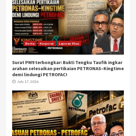
Berita
Korporat
Laporan Khas
Surat PM9 terbongkar: Bukti Tengku Taufik ingkar
arahan selesaikan pertikaian PETRONAS–Kingtime
demi lindungi PETROFAC!
July 17, 2026