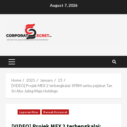
Skip
August 7, 2026
to
content
Primary
Menu
Home
2025
January
23
[VIDEO] Projek MEX 2 terbengkalai: SPRM serbu pejabat Tan
Sri Abu Juling Maju Holdings
Laporan Khas
Rasuah Korporat
[VIDEO] Projek MEX 2 terbengkalai: