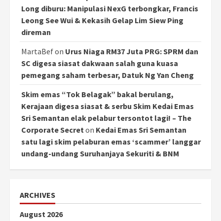
Long diburu: Manipulasi NexG terbongkar, Francis
Leong See Wui & Kekasih Gelap Lim Siew Ping
direman
MartaBef
on
Urus Niaga RM37 Juta PRG: SPRM dan
SC digesa siasat dakwaan salah guna kuasa
pemegang saham terbesar, Datuk Ng Yan Cheng
Skim emas “Tok Belagak” bakal berulang,
Kerajaan digesa siasat & serbu Skim Kedai Emas
Sri Semantan elak pelabur tersontot lagi! – The
Corporate Secret
on
Kedai Emas Sri Semantan
satu lagi skim pelaburan emas ‘scammer’ langgar
undang-undang Suruhanjaya Sekuriti & BNM
ARCHIVES
August 2026