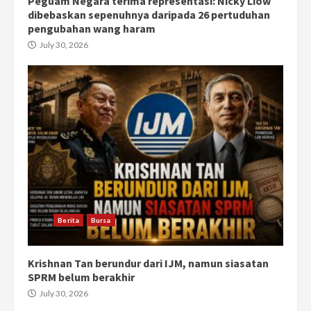
Peguam Negara terima representasi: Nicky Liow
dibebaskan sepenuhnya daripada 26 pertuduhan
pengubahan wang haram
July 30, 2026
Berita
Bursa
Krishnan Tan berundur dari IJM, namun siasatan
SPRM belum berakhir
July 30, 2026