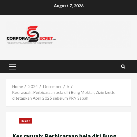
Skip
August 7, 2026
to
content
Primary
Menu
Home
2024
December
5
Kes rasuah: Perbicaraan bela diri Bung Moktar, Zizie Izette
ditetapkan April 2025 sebelum PRN Sabah
Berita
Kes rasuah: Perbicaraan bela diri Bung