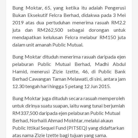
Bung Moktar, 65, yang ketika itu adalah Pengerusi
Bukan Eksekutif Felcra Berhad, didakwa pada 3 Mei
2019 atas dua pertuduhan menerima rasuah RM2.2
juta dan RM262,500 sebagai dorongan untuk
mendapatkan kelulusan Felcra melabur RM150 juta
dalam unit amanah Public Mutual.
Bung Moktar dituduh menerima rasuah daripada ejen
pelaburan Public Mutual Berhad, Madhi Abdul
Hamid, menerusi Zizie Izette, 46, di Public Bank
Berhad Cawangan Taman Melawati, di sini, antara jam
12.30 tengah hari hingga 5 petang 12 Jun 2015.
Bung Moktar juga dituduh secara rasuah memperoleh
untuk dirinya suatu suapan, iaitu wang tunai berjumlah
RM337,500 daripada ejen pelaburan Public Mutual
Berhad, Norhaili Ahmad Mokhtar, melalui akaun
Public Ittikal Sequel Fund (PITSEQ) yang didaftarkan
atas nama Zizie Izette bagi tujuan yang sama.