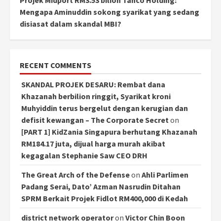
Mengapa Aminuddin sokong syarikat yang sedang
disiasat dalam skandal MBI?
RECENT COMMENTS
SKANDAL PROJEK DESARU: Rembat dana
Khazanah berbilion ringgit, Syarikat kroni
Muhyiddin terus bergelut dengan kerugian dan
defisit kewangan – The Corporate Secret
on
[PART 1] KidZania Singapura berhutang Khazanah
RM184.17 juta, dijual harga murah akibat
kegagalan Stephanie Saw CEO DRH
The Great Arch of the Defense
on
Ahli Parlimen
Padang Serai, Dato’ Azman Nasrudin Ditahan
SPRM Berkait Projek Fidlot RM400,000 di Kedah
district network operator
on
Victor Chin Boon