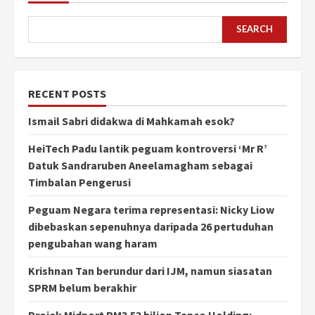
SEARCH
RECENT POSTS
Ismail Sabri didakwa di Mahkamah esok?
HeiTech Padu lantik peguam kontroversi ‘Mr R’
Datuk Sandraruben Aneelamagham sebagai
Timbalan Pengerusi
Peguam Negara terima representasi: Nicky Liow
dibebaskan sepenuhnya daripada 26 pertuduhan
pengubahan wang haram
Krishnan Tan berundur dari IJM, namun siasatan
SPRM belum berakhir
Projek Midport RM3.53 bilion Tanco Holding: