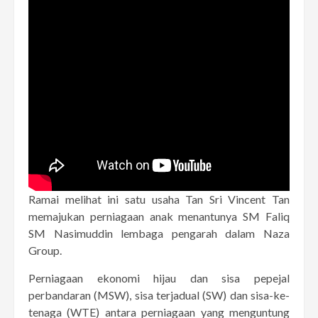
Ramai melihat ini satu usaha Tan Sri Vincent Tan
memajukan perniagaan anak menantunya SM Faliq
SM Nasimuddin lembaga pengarah dalam Naza
Group.
Perniagaan ekonomi hijau dan sisa pepejal
perbandaran (MSW), sisa terjadual (SW) dan sisa-ke-
tenaga (WTE) antara perniagaan yang menguntung