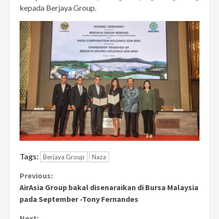
kepada Berjaya Group.
Tags:
Berjaya Group
Naza
Continue
Previous:
AirAsia Group bakal disenaraikan di Bursa Malaysia
Reading
pada September -Tony Fernandes
Next: