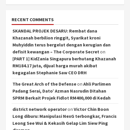
RECENT COMMENTS
SKANDAL PROJEK DESARU: Rembat dana
Khazanah berbilion ringgit, Syarikat kroni
Muhyiddin terus bergelut dengan kerugian dan
defisit kewangan – The Corporate Secret
on
[PART 1] KidZania Singapura berhutang Khazanah
RM184.17 juta, dijual harga murah akibat
kegagalan Stephanie Saw CEO DRH
The Great Arch of the Defense
on
Ahli Parlimen
Padang Serai, Dato’ Azman Nasrudin Ditahan
SPRM Berkait Projek Fidlot RM400,000 di Kedah
district network operator
on
Victor Chin Boon
Long diburu: Manipulasi NexG terbongkar, Francis
Leong See Wui & Kekasih Gelap Lim Siew Ping