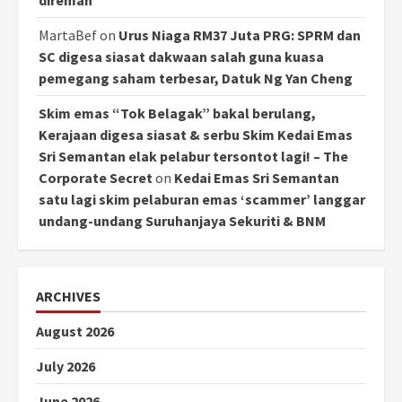
direman
MartaBef
on
Urus Niaga RM37 Juta PRG: SPRM dan
SC digesa siasat dakwaan salah guna kuasa
pemegang saham terbesar, Datuk Ng Yan Cheng
Skim emas “Tok Belagak” bakal berulang,
Kerajaan digesa siasat & serbu Skim Kedai Emas
Sri Semantan elak pelabur tersontot lagi! – The
Corporate Secret
on
Kedai Emas Sri Semantan
satu lagi skim pelaburan emas ‘scammer’ langgar
undang-undang Suruhanjaya Sekuriti & BNM
ARCHIVES
August 2026
July 2026
June 2026