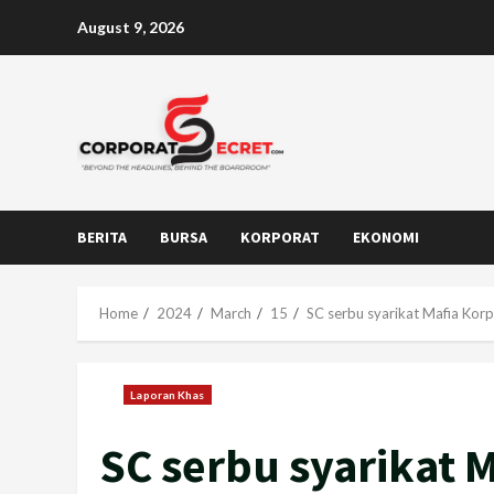
Skip
August 9, 2026
to
content
BERITA
BURSA
KORPORAT
EKONOMI
Home
2024
March
15
SC serbu syarikat Mafia Ko
Laporan Khas
SC serbu syarikat 