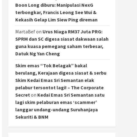
Boon Long diburu: Manipulasi NexG
terbongkar, Francis Leong See Wui &
Kekasih Gelap Lim Siew Ping direman
MartaBef
on
Urus Niaga RM37 Juta PRG:
SPRM dan SC digesa siasat dakwaan salah
guna kuasa pemegang saham terbesar,
Datuk Ng Yan Cheng
Skim emas “Tok Belagak” bakal
berulang, Kerajaan digesa siasat & serbu
Skim Kedai Emas Sri Semantan elak
pelabur tersontot lagi! – The Corporate
Secret
on
Kedai Emas Sri Semantan satu
lagi skim pelaburan emas ‘scammer’
langgar undang-undang Suruhanjaya
Sekuriti & BNM