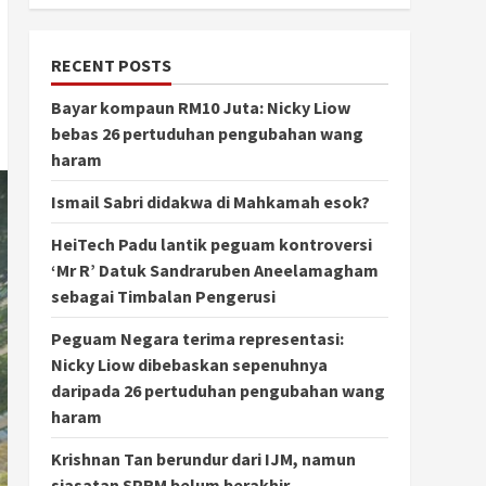
RECENT POSTS
Bayar kompaun RM10 Juta: Nicky Liow
bebas 26 pertuduhan pengubahan wang
haram
Ismail Sabri didakwa di Mahkamah esok?
HeiTech Padu lantik peguam kontroversi
‘Mr R’ Datuk Sandraruben Aneelamagham
sebagai Timbalan Pengerusi
Peguam Negara terima representasi:
Nicky Liow dibebaskan sepenuhnya
daripada 26 pertuduhan pengubahan wang
haram
Krishnan Tan berundur dari IJM, namun
siasatan SPRM belum berakhir