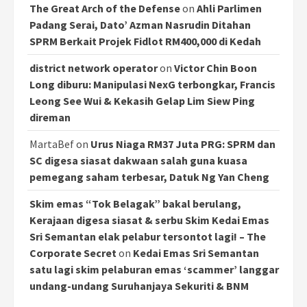
The Great Arch of the Defense
on
Ahli Parlimen
Padang Serai, Dato’ Azman Nasrudin Ditahan
SPRM Berkait Projek Fidlot RM400,000 di Kedah
district network operator
on
Victor Chin Boon
Long diburu: Manipulasi NexG terbongkar, Francis
Leong See Wui & Kekasih Gelap Lim Siew Ping
direman
MartaBef
on
Urus Niaga RM37 Juta PRG: SPRM dan
SC digesa siasat dakwaan salah guna kuasa
pemegang saham terbesar, Datuk Ng Yan Cheng
Skim emas “Tok Belagak” bakal berulang,
Kerajaan digesa siasat & serbu Skim Kedai Emas
Sri Semantan elak pelabur tersontot lagi! – The
Corporate Secret
on
Kedai Emas Sri Semantan
satu lagi skim pelaburan emas ‘scammer’ langgar
undang-undang Suruhanjaya Sekuriti & BNM