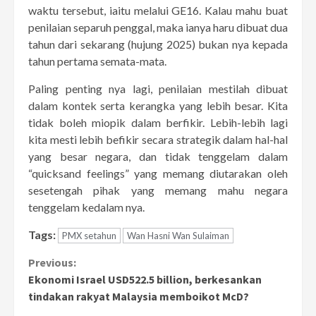
waktu tersebut, iaitu melalui GE16. Kalau mahu buat
penilaian separuh penggal, maka ianya haru dibuat dua
tahun dari sekarang (hujung 2025) bukan nya kepada
tahun pertama semata-mata.
Paling penting nya lagi, penilaian mestilah dibuat
dalam kontek serta kerangka yang lebih besar. Kita
tidak boleh miopik dalam berfikir. Lebih-lebih lagi
kita mesti lebih befikir secara strategik dalam hal-hal
yang besar negara, dan tidak tenggelam dalam
“quicksand feelings” yang memang diutarakan oleh
sesetengah pihak yang memang mahu negara
tenggelam kedalam nya.
Tags:
PMX setahun
Wan Hasni Wan Sulaiman
Continue
Previous:
Ekonomi Israel USD522.5 billion, berkesankan
Reading
tindakan rakyat Malaysia memboikot McD?