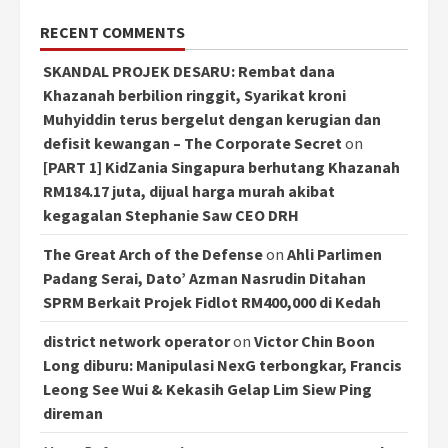
RECENT COMMENTS
SKANDAL PROJEK DESARU: Rembat dana
Khazanah berbilion ringgit, Syarikat kroni
Muhyiddin terus bergelut dengan kerugian dan
defisit kewangan – The Corporate Secret
on
[PART 1] KidZania Singapura berhutang Khazanah
RM184.17 juta, dijual harga murah akibat
kegagalan Stephanie Saw CEO DRH
The Great Arch of the Defense
on
Ahli Parlimen
Padang Serai, Dato’ Azman Nasrudin Ditahan
SPRM Berkait Projek Fidlot RM400,000 di Kedah
district network operator
on
Victor Chin Boon
Long diburu: Manipulasi NexG terbongkar, Francis
Leong See Wui & Kekasih Gelap Lim Siew Ping
direman