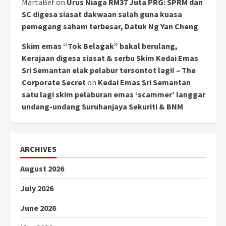
MartaBef
on
Urus Niaga RM37 Juta PRG: SPRM dan
SC digesa siasat dakwaan salah guna kuasa
pemegang saham terbesar, Datuk Ng Yan Cheng
Skim emas “Tok Belagak” bakal berulang,
Kerajaan digesa siasat & serbu Skim Kedai Emas
Sri Semantan elak pelabur tersontot lagi! – The
Corporate Secret
on
Kedai Emas Sri Semantan
satu lagi skim pelaburan emas ‘scammer’ langgar
undang-undang Suruhanjaya Sekuriti & BNM
ARCHIVES
August 2026
July 2026
June 2026