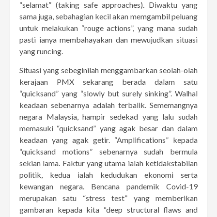
“selamat” (taking safe approaches). Diwaktu yang
sama juga, sebahagian kecil akan memgambil peluang
untuk melakukan “rouge actions”, yang mana sudah
pasti ianya membahayakan dan mewujudkan situasi
yang runcing.
Situasi yang sebeginilah menggambarkan seolah-olah
kerajaan PMX sekarang berada dalam satu
“quicksand” yang “slowly but surely sinking”. Walhal
keadaan sebenarnya adalah terbalik. Sememangnya
negara Malaysia, hampir sedekad yang lalu sudah
memasuki “quicksand” yang agak besar dan dalam
keadaan yang agak getir. “Amplifications” kepada
“quicksand motions” sebenarnya sudah bermula
sekian lama. Faktur yang utama ialah ketidakstabilan
politik, kedua ialah kedudukan ekonomi serta
kewangan negara. Bencana pandemik Covid-19
merupakan satu “stress test” yang memberikan
gambaran kepada kita “deep structural flaws and