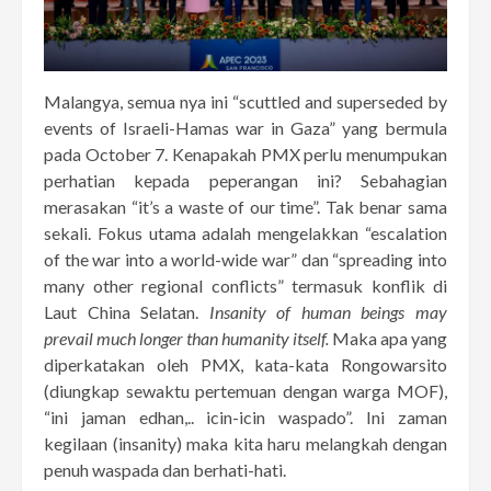
Malangya, semua nya ini “scuttled and superseded by
events of Israeli-Hamas war in Gaza” yang bermula
pada October 7. Kenapakah PMX perlu menumpukan
perhatian kepada peperangan ini? Sebahagian
merasakan “it’s a waste of our time”. Tak benar sama
sekali. Fokus utama adalah mengelakkan “escalation
of the war into a world-wide war” dan “spreading into
many other regional conflicts” termasuk konflik di
Laut China Selatan.
Insanity of human beings may
prevail much longer than humanity itself.
Maka apa yang
diperkatakan oleh PMX, kata-kata Rongowarsito
(diungkap sewaktu pertemuan dengan warga MOF),
“ini jaman edhan,.. icin-icin waspado”. Ini zaman
kegilaan (insanity) maka kita haru melangkah dengan
penuh waspada dan berhati-hati.