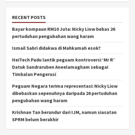
RECENT POSTS
Bayar kompaun RM10 Juta: Nicky Liow bebas 26
pertuduhan pengubahan wang haram
Ismail Sabri didakwa di Mahkamah esok?
HeiTech Padu lantik peguam kontroversi ‘Mr R’
Datuk Sandraruben Aneelamagham sebagai
Timbalan Pengerusi
Peguam Negara terima representasi: Nicky Liow
dibebaskan sepenuhnya daripada 26 pertuduhan
pengubahan wang haram
Krishnan Tan berundur dari IJM, namun siasatan
SPRM belum berakhir