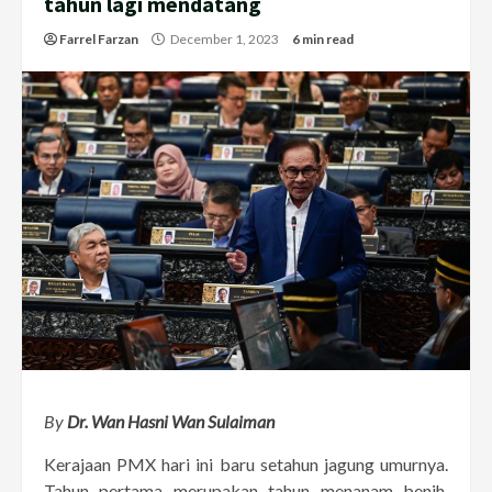
tahun lagi mendatang
Farrel Farzan
December 1, 2023
6 min read
By
Dr. Wan Hasni Wan Sulaiman
Kerajaan PMX hari ini baru setahun jagung umurnya.
Tahun pertama merupakan tahun menanam benih.