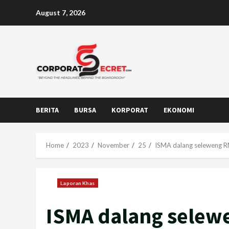
Skip
August 7, 2026
to
content
BERITA
BURSA
KORPORAT
EKONOMI
Home
2023
November
25
ISMA dalang seleweng RM
Laporan Khas
ISMA dalang selew