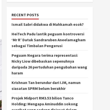
RECENT POSTS
Ismail Sabri didakwa di Mahkamah esok?
HeiTech Padu lantik peguam kontroversi
‘Mr R’ Datuk Sandraruben Aneelamagham
sebagai Timbalan Pengerusi
Peguam Negara terima representasi:
Nicky Liow dibebaskan sepenuhnya
daripada 26 pertuduhan pengubahan wang
haram
Krishnan Tan berundur dari IJM, namun
siasatan SPRM belum berakhir
Projek Midport RM3.53 bilion Tanco
Holding: Mengapa Aminuddin sokong
syarikat yang sedang disiasat dalam