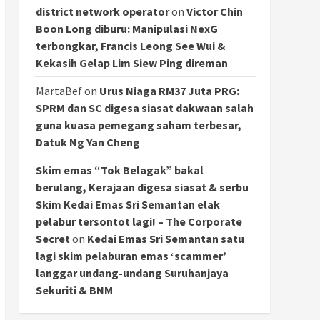
district network operator
on
Victor Chin
Boon Long diburu: Manipulasi NexG
terbongkar, Francis Leong See Wui &
Kekasih Gelap Lim Siew Ping direman
MartaBef
on
Urus Niaga RM37 Juta PRG:
SPRM dan SC digesa siasat dakwaan salah
guna kuasa pemegang saham terbesar,
Datuk Ng Yan Cheng
Skim emas “Tok Belagak” bakal
berulang, Kerajaan digesa siasat & serbu
Skim Kedai Emas Sri Semantan elak
pelabur tersontot lagi! – The Corporate
Secret
on
Kedai Emas Sri Semantan satu
lagi skim pelaburan emas ‘scammer’
langgar undang-undang Suruhanjaya
Sekuriti & BNM