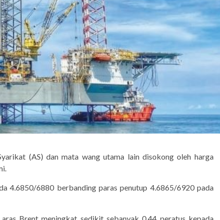
 Syarikat (AS) dan mata wang utama lain disokong oleh harga
i.
ada 4.6850/6880 berbanding paras penutup 4.6865/6920 pada
 aras Brent meningkat sedikit sebanyak 0.44 peratus kepada