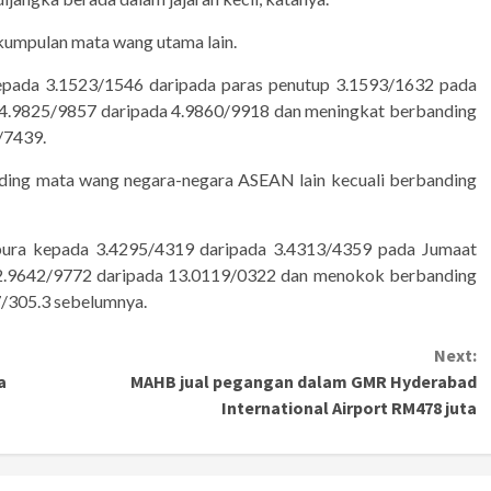
 kumpulan mata wang utama lain.
epada 3.1523/1546 daripada paras penutup 3.1593/1632 pada
a 4.9825/9857 daripada 4.9860/9918 dan meningkat berbanding
/7439.
anding mata wang negara-negara ASEAN lain kecuali berbanding
pura kepada 3.4295/4319 daripada 3.4313/4359 pada Jumaat
 12.9642/9772 daripada 13.0119/0322 dan menokok berbanding
7/305.3 sebelumnya.
Next:
a
MAHB jual pegangan dalam GMR Hyderabad
International Airport RM478 juta