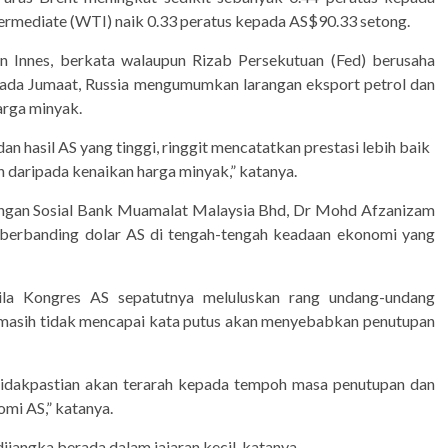
ermediate (WTI) naik 0.33 peratus kepada AS$90.33 setong.
 Innes, berkata walaupun Rizab Persekutuan (Fed) berusaha
ada Jumaat, Russia mengumumkan larangan eksport petrol dan
arga minyak.
 hasil AS yang tinggi, ringgit mencatatkan prestasi lebih baik
daripada kenaikan harga minyak,” katanya.
angan Sosial Bank Muamalat Malaysia Bhd, Dr Mohd Afzanizam
8 berbanding dolar AS di tengah-tengah keadaan ekonomi yang
ila Kongres AS sepatutnya meluluskan rang undang-undang
 masih tidak mencapai kata putus akan menyebabkan penutupan
etidakpastian akan terarah kepada tempoh masa penutupan dan
mi AS,” katanya.
dijangka berada dalam jajaran kecil, katanya.