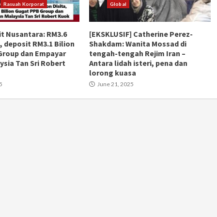
Rasuah Korporat
Global
t Nusantara: RM3.6
[EKSKLUSIF] Catherine Perez-
a, deposit RM3.1 Bilion
Shakdam: Wanita Mossad di
Group dan Empayar
tengah-tengah Rejim Iran –
ysia Tan Sri Robert
Antara lidah isteri, pena dan
lorong kuasa
5
June 21, 2025