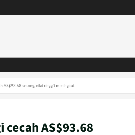
h AS$93.68 setong, nilai ringgit meningkat
i cecah AS$93.68