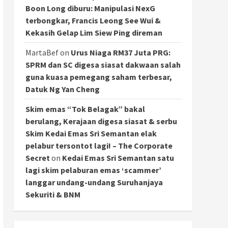
Boon Long diburu: Manipulasi NexG
terbongkar, Francis Leong See Wui &
Kekasih Gelap Lim Siew Ping direman
MartaBef
on
Urus Niaga RM37 Juta PRG:
SPRM dan SC digesa siasat dakwaan salah
guna kuasa pemegang saham terbesar,
Datuk Ng Yan Cheng
Skim emas “Tok Belagak” bakal
berulang, Kerajaan digesa siasat & serbu
Skim Kedai Emas Sri Semantan elak
pelabur tersontot lagi! – The Corporate
Secret
on
Kedai Emas Sri Semantan satu
lagi skim pelaburan emas ‘scammer’
langgar undang-undang Suruhanjaya
Sekuriti & BNM