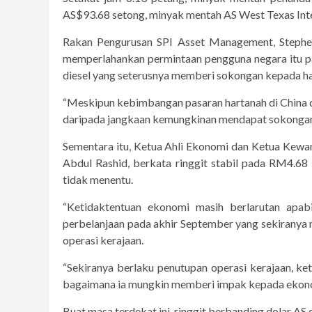
AS$93.68 setong, minyak mentah AS West Texas Int
Rakan Pengurusan SPI Asset Management, Stephen
memperlahankan permintaan pengguna negara itu p
diesel yang seterusnya memberi sokongan kepada h
“Meskipun kebimbangan pasaran hartanah di China dan
daripada jangkaan kemungkinan mendapat sokongan 
Sementara itu, Ketua Ahli Ekonomi dan Ketua Kew
Abdul Rashid, berkata ringgit stabil pada RM4.6
tidak menentu.
“Ketidaktentuan ekonomi masih berlarutan apab
perbelanjaan pada akhir September yang sekiranya
operasi kerajaan.
“Sekiranya berlaku penutupan operasi kerajaan, k
bagaimana ia mungkin memberi impak kepada ekono
Buat masa terdekat ini, ringgit berbanding dolar AS 