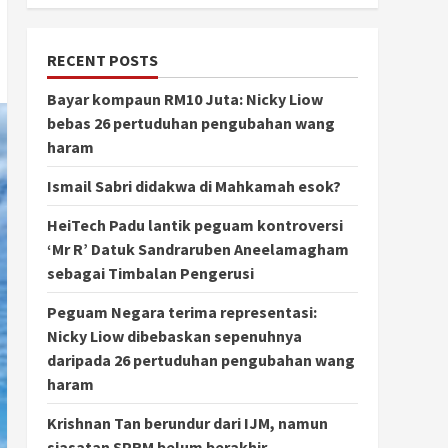
RECENT POSTS
Bayar kompaun RM10 Juta: Nicky Liow
bebas 26 pertuduhan pengubahan wang
haram
Ismail Sabri didakwa di Mahkamah esok?
HeiTech Padu lantik peguam kontroversi
‘Mr R’ Datuk Sandraruben Aneelamagham
sebagai Timbalan Pengerusi
Peguam Negara terima representasi:
Nicky Liow dibebaskan sepenuhnya
daripada 26 pertuduhan pengubahan wang
haram
Krishnan Tan berundur dari IJM, namun
siasatan SPRM belum berakhir