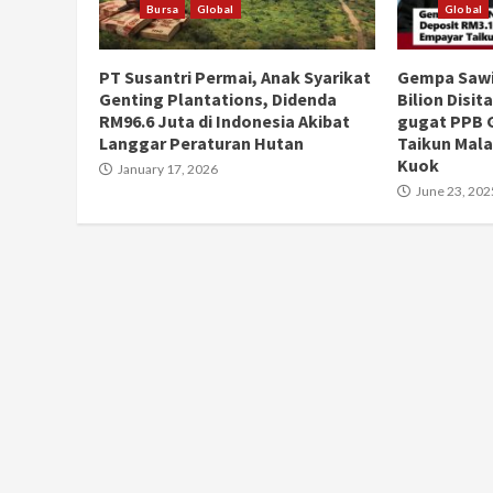
Bursa
Global
Global
PT Susantri Permai, Anak Syarikat
Gempa Sawi
Genting Plantations, Didenda
Bilion Disit
RM96.6 Juta di Indonesia Akibat
gugat PPB 
Langgar Peraturan Hutan
Taikun Mala
Kuok
January 17, 2026
June 23, 202