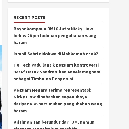
RECENT POSTS
Bayar kompaun RM10 Juta: Nicky Liow
bebas 26 pertuduhan pengubahan wang
haram
Ismail Sabri didakwa di Mahkamah esok?
HeiTech Padu lantik peguam kontroversi
‘Mr R’ Datuk Sandraruben Aneelamagham
sebagai Timbalan Pengerusi
Peguam Negara terima representasi:
Nicky Liow dibebaskan sepenuhnya
daripada 26 pertuduhan pengubahan wang
haram
Krishnan Tan berundur dari IJM, namun
siasatan SPRM belum berakhir