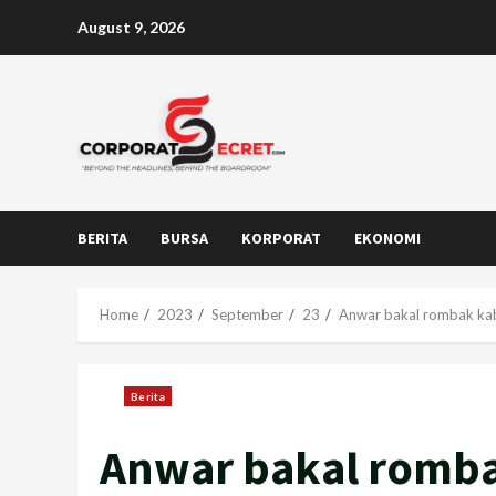
Skip
August 9, 2026
to
content
BERITA
BURSA
KORPORAT
EKONOMI
Home
2023
September
23
Anwar bakal rombak kabi
Berita
Anwar bakal romba