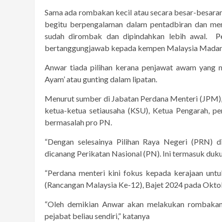
Sama ada rombakan kecil atau secara besar-besar
begitu berpengalaman dalam pentadbiran dan m
sudah dirombak dan dipindahkan lebih awal.
P
bertanggungjawab kepada kempen Malaysia Madani t
Anwar tiada pilihan kerana penjawat awam yang 
Ayam’ atau gunting dalam lipatan.
Menurut sumber di Jabatan Perdana Menteri (JPM
ketua-ketua setiausaha (KSU), Ketua Pengarah, 
bermasalah pro PN.
“Dengan selesainya Pilihan Raya Negeri (PRN) d
dicanang Perikatan Nasional (PN). Ini termasuk duk
“Perdana menteri kini fokus kepada kerajaan un
(Rancangan Malaysia Ke-12), Bajet 2024 pada Oktobe
“Oleh demikian Anwar akan melakukan rombakan 
pejabat beliau sendiri,” katanya