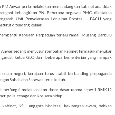
an PM Anwar perlu melakukan memandangkan kabinet ada tidak
enangani kebangkitan PN. Beberapa pegawai PMO dikatakan
engarah Unit Penyelarasan Lonjakan Prestasi – PACU
yang
urut ditendang keluar.
membantu Kerajaan Perpaduan terlalu ramai ‘Musang Berbulu
), Anwar sedang menyusun rombakan kabinet termasuk menukar
pengerusi, ketua GLC dan beberapa kementerian yang nampak
i enam negeri, kerajaan terus stabil berbanding propaganda
ungan Sabah dan Sarawak terus kukuh.
tuk berfungsi melaksanakan dasar-dasar utama seperti RMK12
r, polisi tenaga dan kos sara hidup.
kabinet, KSU, anggota birokrasi, kakitangan awam, bahkan