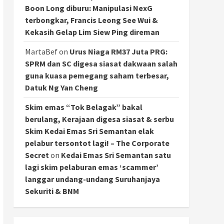
Boon Long diburu: Manipulasi NexG
terbongkar, Francis Leong See Wui &
Kekasih Gelap Lim Siew Ping direman
MartaBef
on
Urus Niaga RM37 Juta PRG:
SPRM dan SC digesa siasat dakwaan salah
guna kuasa pemegang saham terbesar,
Datuk Ng Yan Cheng
Skim emas “Tok Belagak” bakal
berulang, Kerajaan digesa siasat & serbu
Skim Kedai Emas Sri Semantan elak
pelabur tersontot lagi! – The Corporate
Secret
on
Kedai Emas Sri Semantan satu
lagi skim pelaburan emas ‘scammer’
langgar undang-undang Suruhanjaya
Sekuriti & BNM