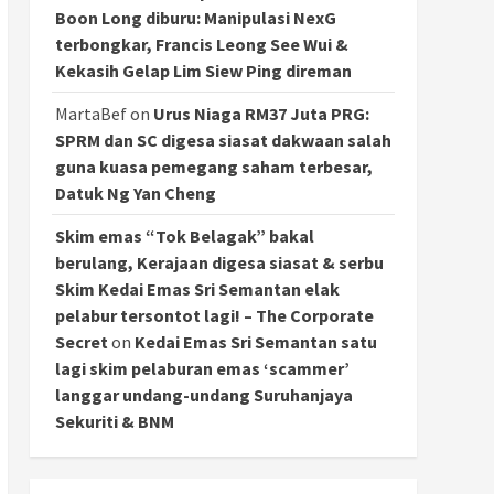
Boon Long diburu: Manipulasi NexG
terbongkar, Francis Leong See Wui &
Kekasih Gelap Lim Siew Ping direman
MartaBef
on
Urus Niaga RM37 Juta PRG:
SPRM dan SC digesa siasat dakwaan salah
guna kuasa pemegang saham terbesar,
Datuk Ng Yan Cheng
Skim emas “Tok Belagak” bakal
berulang, Kerajaan digesa siasat & serbu
Skim Kedai Emas Sri Semantan elak
pelabur tersontot lagi! – The Corporate
Secret
on
Kedai Emas Sri Semantan satu
lagi skim pelaburan emas ‘scammer’
langgar undang-undang Suruhanjaya
Sekuriti & BNM