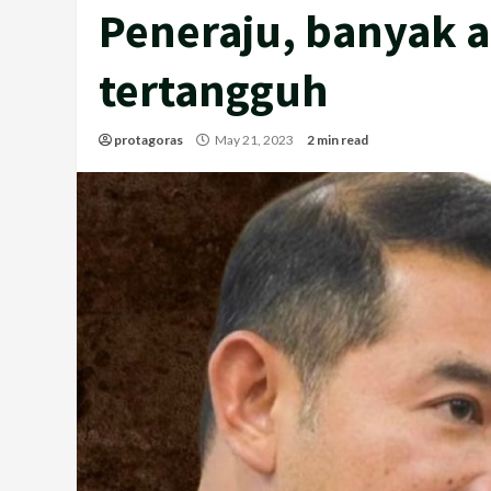
Peneraju, banyak 
tertangguh
protagoras
May 21, 2023
2 min read