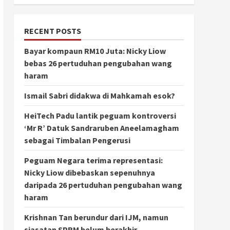
RECENT POSTS
Bayar kompaun RM10 Juta: Nicky Liow
bebas 26 pertuduhan pengubahan wang
haram
Ismail Sabri didakwa di Mahkamah esok?
HeiTech Padu lantik peguam kontroversi
‘Mr R’ Datuk Sandraruben Aneelamagham
sebagai Timbalan Pengerusi
Peguam Negara terima representasi:
Nicky Liow dibebaskan sepenuhnya
daripada 26 pertuduhan pengubahan wang
haram
Krishnan Tan berundur dari IJM, namun
siasatan SPRM belum berakhir