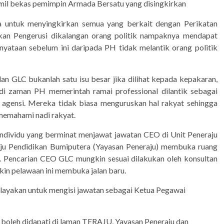
il bekas pemimpin Armada Bersatu yang disingkirkan
untuk menyingkirkan semua yang berkait dengan Perikatan
ikan Pengerusi dikalangan orang politik nampaknya mendapat
yataan sebelum ini daripada PH tidak melantik orang politik
n GLC bukanlah satu isu besar jika dilihat kepada kepakaran,
di zaman PH memerintah ramai professional dilantik sebagai
 agensi. Mereka tidak biasa menguruskan hal rakyat sehingga
 memahami nadi rakyat.
dividu yang berminat menjawat jawatan CEO di Unit Peneraju
u Pendidikan Bumiputera (Yayasan Peneraju) membuka ruang
. Pencarian CEO GLC mungkin sesuai dilakukan oleh konsultan
in pelawaan ini membuka jalan baru.
ayakan untuk mengisi jawatan sebagai Ketua Pegawai
a boleh didapati di laman TERAJU, Yayasan Peneraju dan