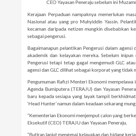
CEO Yayasan Peneraju sebelum ini Muzamm
Kerajaan Perpaduan nampaknya memerlukan masa 
Nasional atau yang pro Muhyiddin Yassin. Pelant
kecaman daripada netizen mungkin disebabkan ken
sebagai pengerusi.
Bagaimanapun pelantikan Pengerusi dalam agensi da
akademik dan kelayakan mereka. Sebelum inipun 
Pengerusi tetapi tetap gagal mengemudi GLC atau
agensi dan GLC dilihat sebagai korporat yang tidak
Pengumuman Rafizi Menteri Ekonomi mempelawa in
Agenda Bumiputera (TERAJU) dan Yayasan Peneraj
baru kepada sesiapa yang layak tampil berkhidmat
‘Head Hunter’ namun dalam keadaan sekarang mungk
“Kementerian Ekonomi menjemput calon yang berkel
Eksekutif (CEO) TERAJU dan Yayasan Peneraju.
“Butiran lanjut mengenai kelayakan dan bidang kerj