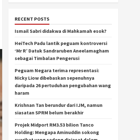
RECENT POSTS
Ismail Sabri didakwa di Mahkamah esok?
HeiTech Padu lantik peguam kontroversi
‘Mr R’ Datuk Sandraruben Aneelamagham
sebagai Timbalan Pengerusi
Peguam Negara terima representasi:
Nicky Liow dibebaskan sepenuhnya
daripada 26 pertuduhan pengubahan wang
haram
Krishnan Tan berundur dari IJM, namun
siasatan SPRM belum berakhir
Projek Midport RM3.53 bilion Tanco
Holding: Mengapa Aminuddin sokong
syarikat yang sedang disiasat dalam