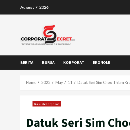
Skip
August 7, 2026
to
content
BERITA
BURSA
KORPORAT
EKONOMI
Home
2023
May
11
Datuk Seri Sim Choo Thiam Kr
Rasuah Korporat
Datuk Seri Sim Ch