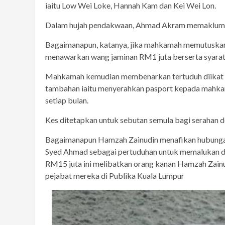
iaitu Low Wei Loke, Hannah Kam dan Kei Wei Lon.
Dalam hujah pendakwaan, Ahmad Akram memaklumkan
Bagaimanapun, katanya, jika mahkamah memutuskan
menawarkan wang jaminan RM1 juta berserta syara
Mahkamah kemudian membenarkan tertuduh diikat j
tambahan iaitu menyerahkan pasport kepada mahkam
setiap bulan.
Kes ditetapkan untuk sebutan semula bagi serahan 
Bagaimanapun Hamzah Zainudin menafikan hubunga
Syed Ahmad sebagai pertuduhan untuk memalukan dir
RM15 juta ini melibatkan orang kanan Hamzah Zain
pejabat mereka di Publika Kuala Lumpur