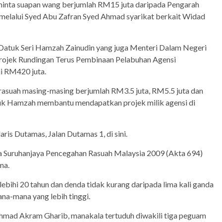
inta suapan wang berjumlah RM15 juta daripada Pengarah
melalui Syed Abu Zafran Syed Ahmad syarikat berkait Widad
Datuk Seri Hamzah Zainudin yang juga Menteri Dalam Negeri
 projek Rundingan Terus Pembinaan Pelabuhan Agensi
i RM420 juta.
 rasuah masing-masing berjumlah RM3.5 juta, RM5.5 juta dan
uk Hamzah membantu mendapatkan projek milik agensi di
is Dutamas, Jalan Dutamas 1, di sini.
 Suruhanjaya Pencegahan Rasuah Malaysia 2009 (Akta 694)
ma.
elebihi 20 tahun dan denda tidak kurang daripada lima kali ganda
na-mana yang lebih tinggi.
mad Akram Gharib, manakala tertuduh diwakili tiga peguam