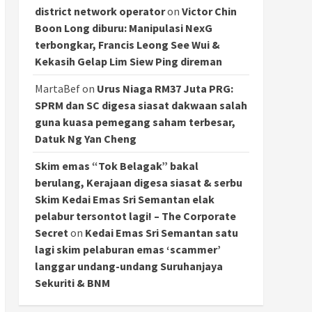
district network operator
on
Victor Chin
Boon Long diburu: Manipulasi NexG
terbongkar, Francis Leong See Wui &
Kekasih Gelap Lim Siew Ping direman
MartaBef
on
Urus Niaga RM37 Juta PRG:
SPRM dan SC digesa siasat dakwaan salah
guna kuasa pemegang saham terbesar,
Datuk Ng Yan Cheng
Skim emas “Tok Belagak” bakal
berulang, Kerajaan digesa siasat & serbu
Skim Kedai Emas Sri Semantan elak
pelabur tersontot lagi! – The Corporate
Secret
on
Kedai Emas Sri Semantan satu
lagi skim pelaburan emas ‘scammer’
langgar undang-undang Suruhanjaya
Sekuriti & BNM